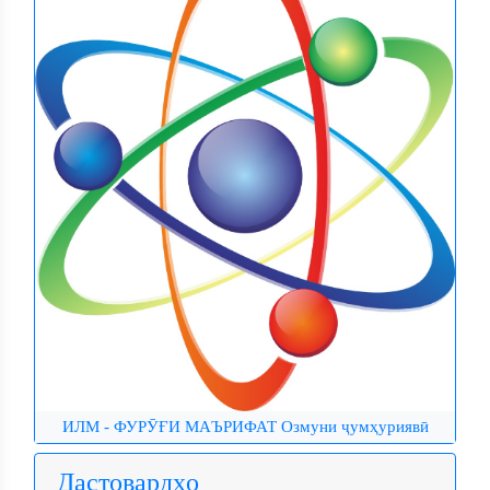
Иштироки асосгузори сулҳу ваҳдати
ИЛМ - ФУРӮҒИ МАЪРИФАТ Озмуни ҷумҳуриявӣ
миллӣ ...
Дастовардҳо