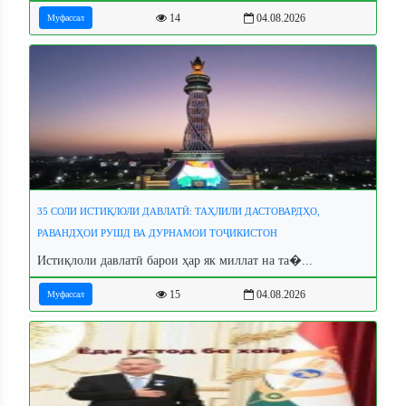
14
04.08.2026
Муфассал
35 СОЛИ ИСТИҚЛОЛИ ДАВЛАТӢ: ТАҲЛИЛИ ДАСТОВАРДҲО,
РАВАНДҲОИ РУШД ВА ДУРНАМОИ ТОҶИКИСТОН
Истиқлоли давлатӣ барои ҳар як миллат на та�...
15
04.08.2026
Муфассал