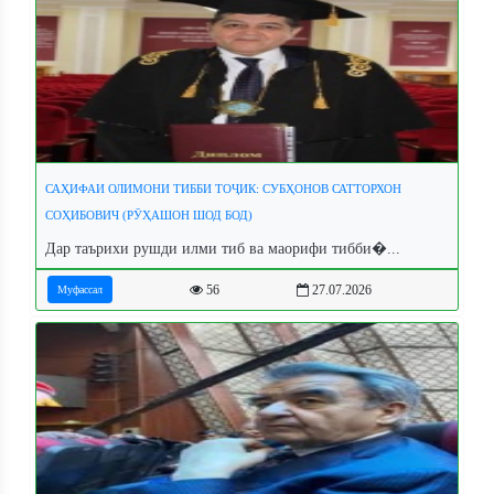
САҲИФАИ ОЛИМОНИ ТИББИ ТОҶИК: СУБҲОНОВ САТТОРХОН
СОҲИБОВИЧ (РӮҲАШОН ШОД БОД)
Дар таърихи рушди илми тиб ва маорифи тибби�...
56
27.07.2026
Муфассал