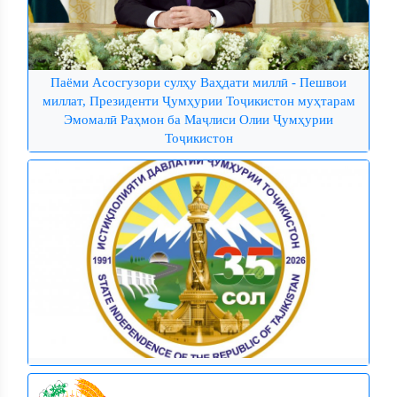
Паёми Асосгузори сулҳу Ваҳдати миллӣ - Пешвои
миллат, Президенти Ҷумҳурии Тоҷикистон муҳтарам
Эмомалӣ Раҳмон ба Маҷлиси Олии Ҷумҳурии
Тоҷикистон