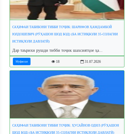
САҲИФАИ ТАБИБОНИ ТИББИ ТОҶИК: ШАРИФОВ ҲАМДАМБОЙ
ЮЛДОШЕВИЧ (РӮҲАШОН ШОД БОД) (БА ИСТИҚБОЛИ 35-СОЛАГИИ
ИСТИҚЛОЛИ ДАВЛАТӢ)
Дар таърихи рушди тибби тоҷик шахсиятҳое ҳа...
18
31.07.2026
Муфассал
САҲИФАИ ТАБИБОНИ ТИББИ ТОҶИК: ҲУСАЙНОВ ОДИЛ (РӮҲАШОН
ШОД БОД) (БА ИСТИҚБОЛИ 35-СОЛАГИИ ИСТИҚЛОЛИ ДАВЛАТӢ)