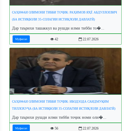
САҲИФАИ ОЛИМОНИ ТИББИ ТОҶИК: РАҲИМОВ ЯҲЁ АБДУЛЛОЕВИЧ
(БА ИСТИҚБОЛИ 35-СОЛАГИИ ИСТИҚЛОЛИ ДАВЛАТӢ)
Дар таърихи ташаккул ва рушди илми тибби то�...
42
22.07.2026
Муфассал
САҲИФАИ ОЛИМОНИ ТИББИ ТОҶИК: ИБОДЗОДА САИДМУҚИМ
ТИЛЛОХУҶА (БА ИСТИҚБОЛИ 35-СОЛАГИИ ИСТИҚЛОЛИ ДАВЛАТӢ)
Дар таърихи рушди илми тибби тоҷик номи оли�...
56
22.07.2026
Муфассал