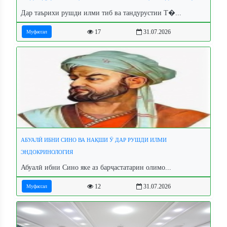
Дар таърихи рушди илми тиб ва тандурустии Т�...
17
31.07.2026
Муфассал
АБУАЛӢ ИБНИ СИНО ВА НАҚШИ Ӯ ДАР РУШДИ ИЛМИ
ЭНДОКРИНОЛОГИЯ
Абуалӣ ибни Сино яке аз барҷастатарин олимо...
12
31.07.2026
Муфассал