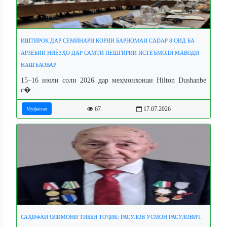
ИШТИРОК ДАР СЕМИНАРИ КОРИИ БАРНОМАИ CADAP 8 ОИД БА
АРЗЁБИИ НИЁЗҲО ДАР САМТИ ПЕШГИРИИ ИСТЕЪМОЛИ МАВОДИ
НАШЪАОВАР
15–16 июли соли 2026 дар меҳмонхонаи Hilton Dushanbe
с�...
67
17.07.2026
Муфассал
САҲИФАИ ОЛИМОНИ ТИББИ ТОҶИК: РАСУЛОВ УСМОН РАСУЛОВИЧ