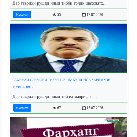
Дар таърихи рушди илми тибби тоҷик шахсиятҳ...
55
17.07.2026
Муфассал
САҲИФАИ ОЛИМОНИ ТИББИ ТОҶИК: ҚУРБОНОВ КАРИМХОН
МУРОДОВИЧ
Дар таърихи рушди илми тиб ва маорифи ...
67
15.07.2026
Муфассал