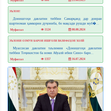
806
21.08.2025
Муфассал
ЭЪЛОН!
Донишгоҳи давлатии тиббии Самарқанд дар доираи
шартномаи ҳамкории дуҷониба, бо мақсади рушди муб�...
1124
08.08.2024
Муфассал
ЭЪЛОНИ ОЗМУН БАРОИ ИШҒОЛИ ВАЗИФАҲОИ ХОЛӢ
Муассисаи давлатии таълимии «Донишгоҳи давлатии
тиббии Тоҷикистон ба номи Абуалӣ ибни Сино» баро...
1357
16.07.2024
Муфассал