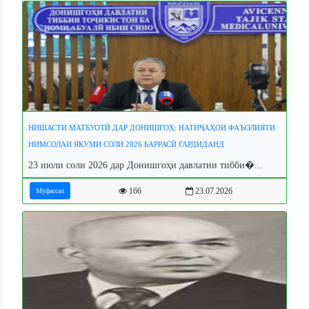
НИШАСТИ МАТБУОТӢ ДАР ДОНИШГОҲ: НАТИҶАҲОИ ФАЪОЛИЯТИ
НИМСОЛАИ ЯКУМИ СОЛИ 2026 БАРРАСӢ ГАРДИДАНД
23 июли соли 2026 дар Донишгоҳи давлатии тибби�...
166
23.07.2026
Муфассал