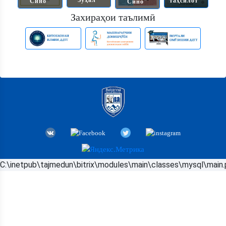
таҳсилот"
Сино"
Сино"
Захираҳои таълимӣ
C:\inetpub\tajmedun\bitrix\modules\main\classes\mysql\main