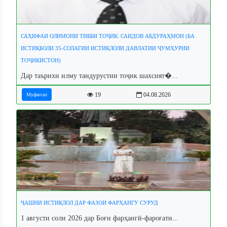
САҲИФАИ ОЛИМОНИ ТИББИ ТОҶИК: САИДОВ АБДУРАҲМОН (БА
ИСТИҚБОЛИ 35-СОЛАГИИ ИСТИҚЛОЛИ ДАВЛАТИИ ҶУМҲУРИИ
ТОҶИКИСТОН)
Дар таърихи илму тандурустии тоҷик шахсият�...
19
04.08.2026
Муфассал
ҶАШНИ ИСТИҚЛОЛ ДАР ФАЗОИ ФАРҲАНГУ СУРУД
1 августи соли 2026 дар Боғи фарҳангӣ-фароғати...