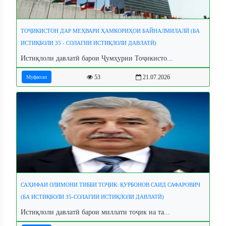
ТОҶИКИСТОН ДАР МЕҲВАРИ ҲАМКОРИҲОИ БАЙНАЛМИЛАЛӢ (БА
ИСТИҚБОЛИ 35 - СОЛАГИИ ИСТИҚЛОЛИ ДАВЛАТӢ)
Истиқлоли давлатӣ барои Ҷумҳурии Тоҷикисто...
53
21.07.2026
Муфассал
САҲИФАИ ОЛИМОНИ ТИББИ ТОҶИК: ҚУРБОНОВ САИД САФАРОВИЧ
(БА ИСТИҚБОЛИ 35-СОЛАГИИ ИСТИҚЛОЛИ ДАВЛАТӢ)
Истиқлоли давлатӣ барои миллати тоҷик на та...