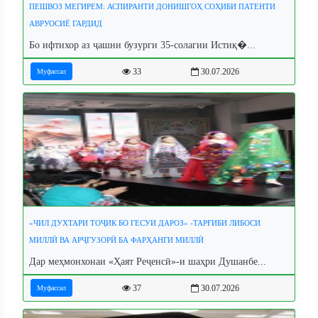
ПЕШВОЗ МЕГИРЕМ: АСПИРАНТИ ДОНИШГОҲ СОҲИБИ ПАТЕНТИ
АВРУОСИЁ ГАРДИД
Бо ифтихор аз ҷашни бузурги 35-солагии Истиқ�...
33
30.07.2026
Муфассал
«ЧИЛ ДУХТАРИ ТОҶИК БО ГЕСУИ ДАРОЗ» -ТАРҒИБИ ЛИБОСИ
МИЛЛӢ ВА АРҶГУЗОРӢ БА ФАРҲАНГИ МИЛЛӢ
Дар меҳмонхонаи «Ҳаят Реҷенсӣ»-и шаҳри Душанбе...
37
30.07.2026
Муфассал