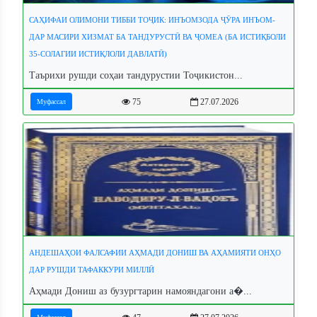
САҲИФАИ ОЛИМОНИ ТИББИ ТОҶИК: ИНЪОМЗОДА ҶӮРА ИНЪОМ-
ДАР МАСИРИ ХИЗМАТ БА ТАНДУРУСТӢ ВА ҶОМЕА (БА ИСТИҚБОЛИ
35-СОЛАГИИ ИСТИҚЛОЛИ ДАВЛАТӢ)
Таърихи рушди соҳаи тандурустии Тоҷикистон...
75
27.07.2026
Муфассал
АНДЕШАҲОИ ФАЛСАФИИ АҲМАДИ ДОНИШ ВА АҲАМИЯТИ ОНҲО
ДАР РУШДИ ТАФАККУРИ МИЛЛӢ
Аҳмади Дониш аз бузургтарин намояндагони а�...