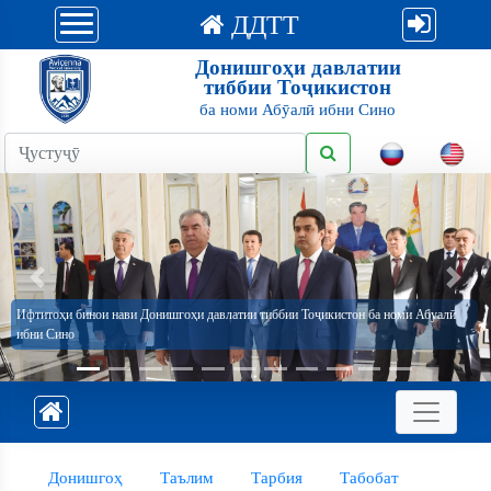
ДДТТ
Донишгоҳи давлатии
тиббии Тоҷикистон
ба номи Абӯалӣ ибни Сино
Previous
Next
Ифтитоҳи бинои нави Донишгоҳи давлатии тиббии Тоҷикистон ба номи Абуалӣ
ибни Сино
Донишгоҳ
Таълим
Тарбия
Табобат