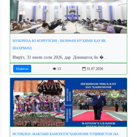
МУБОРИЗА БО КОРРУПСИЯ - ВАЗИФАИ МУҲИМИ ҲАР ЯК
ШАҲРВАНД
Имрӯз, 31 июли соли 2026, дар Донишгоҳ бо �...
13
31.07.2026
Муфассал
ИСТИҚЛОЛ -МАКТАБИ КАМОЛОТИ ҶАВОНОНИ ТОҶИКИСТОН (БА