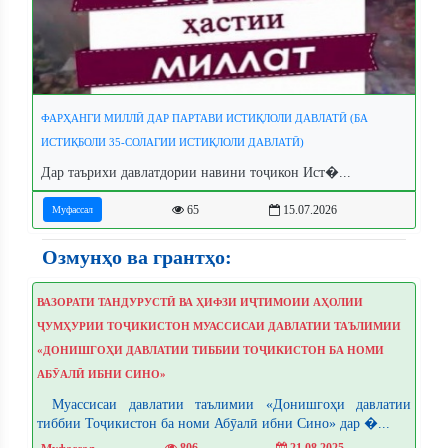
ФАРҲАНГИ МИЛЛӢ ДАР ПАРТАВИ ИСТИҚЛОЛИ ДАВЛАТӢ (БА
ИСТИҚБОЛИ 35-СОЛАГИИ ИСТИҚЛОЛИ ДАВЛАТӢ)
Дар таърихи давлатдории навини тоҷикон Ист�...
65
15.07.2026
Муфассал
Озмунҳо ва грантҳо:
ВАЗОРАТИ ТАНДУРУСТӢ ВА ҲИФЗИ ИҶТИМОИИ АҲОЛИИ
ҶУМҲУРИИ ТОҶИКИСТОН МУАССИСАИ ДАВЛАТИИ ТАЪЛИМИИ
«ДОНИШГОҲИ ДАВЛАТИИ ТИББИИ ТОҶИКИСТОН БА НОМИ
АБӮАЛӢ ИБНИ СИНО»
Муассисаи давлатии таълимии «Донишгоҳи давлатии
тиббии Тоҷикистон ба номи Абӯалӣ ибни Сино» дар �...