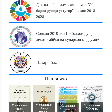
Даҳсолаи байналмилалии амал "Об
барои рушди устувор" солҳои 2018-
2028
Солҳои 2019-2021 «Солҳои рушди
деҳот, сайёҳӣ ва ҳунарҳои мардумӣ»
Назаре ба...
Нашрияҳо
Маҷаллаи
Маҷаллаи
Маҷаллаи
Нашрияи
"Авҷи
"Илм ва
"Паёми
"Ворисони
Зуҳал"