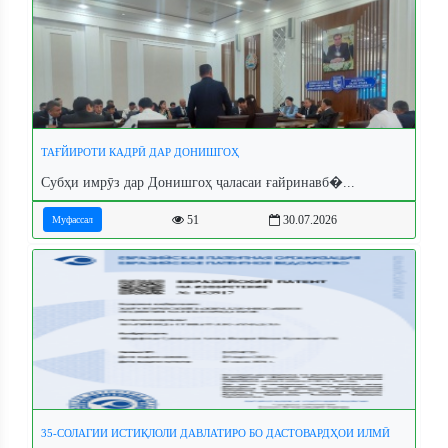
ТАҒЙИРОТИ КАДРӢ ДАР ДОНИШГОҲ
Субҳи имрӯз дар Донишгоҳ ҷаласаи ғайринавб�...
51
30.07.2026
Муфассал
35-СОЛАГИИ ИСТИҚЛОЛИ ДАВЛАТИРО БО ДАСТОВАРДҲОИ ИЛМӢ