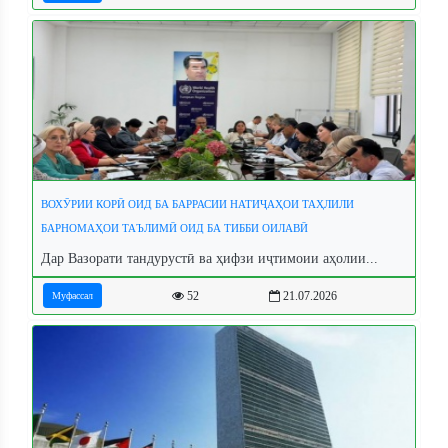
ВОХӮРИИ КОРӢ ОИД БА БАРРАСИИ НАТИҶАҲОИ ТАҲЛИЛИ
БАРНОМАҲОИ ТАЪЛИМӢ ОИД БА ТИББИ ОИЛАВӢ
Дар Вазорати тандурустӣ ва ҳифзи иҷтимоии аҳолии...
52
21.07.2026
Муфассал