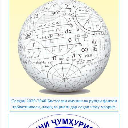
Солҳои 2020-2040 Бистсолаи омӯзиш ва рушди фанҳои
табиатшиносӣ, дақиқ ва риёзӣ дар соҳаи илму маориф