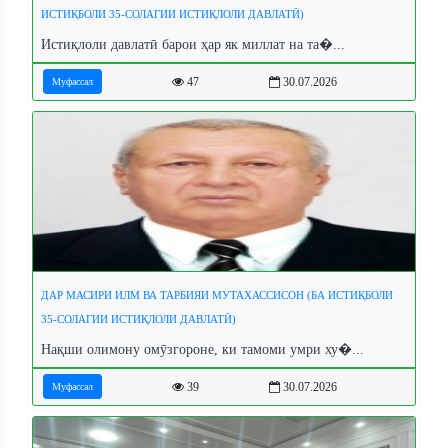
ИСТИҚБОЛИ 35-СОЛАГИИ ИСТИҚЛОЛИ ДАВЛАТӢ)
Истиқлоли давлатӣ барои ҳар як миллат на та�...
47
30.07.2026
Муфассал
ДАР МАСИРИ ИЛМ ВА ТАРБИЯИ МУТАХАССИСОН (БА ИСТИҚБОЛИ
35-СОЛАГИИ ИСТИҚЛОЛИ ДАВЛАТӢ)
Нақши олимону омӯзгороне, ки тамоми умри ху�...
39
30.07.2026
Муфассал