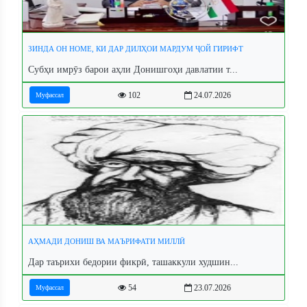
ЗИНДА ОН НОМЕ, КИ ДАР ДИЛҲОИ МАРДУМ ҶОЙ ГИРИФТ
Субҳи имрӯз барои аҳли Донишгоҳи давлатии т...
102
24.07.2026
Муфассал
АҲМАДИ ДОНИШ ВА МАЪРИФАТИ МИЛЛӢ
Дар таърихи бедории фикрӣ, ташаккули худшин...
54
23.07.2026
Муфассал