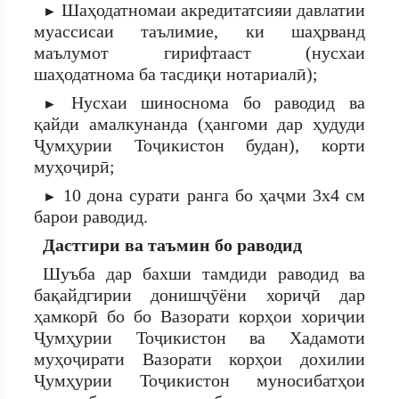
Шаҳодатномаи акредитатсияи давлатии
►
муассисаи таълимие, ки шаҳрванд
маълумот гирифтааст (нусхаи
шаҳодатнома ба тасдиқи нотариалӣ);
Нусхаи шиноснома бо раводид ва
►
қайди амалкунанда (ҳангоми дар ҳудуди
Ҷумҳурии Тоҷикистон будан), корти
муҳоҷирӣ;
10 дона сурати ранга бо ҳаҷми 3х4 см
►
барои раводид.
Дастгири ва таъмин бо раводид
Шуъба дар бахши тамдиди раводид ва
бақайдгирии донишҷӯёни хориҷӣ дар
ҳамкорӣ бо бо Вазорати корҳои хориҷии
Ҷумҳурии Тоҷикистон ва Хадамоти
муҳоҷирати Вазорати корҳои дохилии
Ҷумҳурии Тоҷикистон муносибатҳои