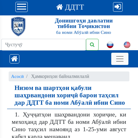
ДДТТ
Донишгоҳи давлатии
тиббии Тоҷикистон
ба номи Абӯалӣ ибни Сино
Ҳамкориҳои байналмилалӣ
Асосӣ
Низом ва шартҳои қабули
шаҳрвандони хориҷӣ барои таҳсил
дар ДДТТ ба номи Абӯалӣ ибни Сино
1. Ҳуҷҷатҳои шаҳрвандони хориҷие, ки
мехоҳанд дар ДДТТ ба номи Абӯалӣ ибни
Сино таҳсил намоянд аз 1-25-уми август
қабул карда мешаванд.