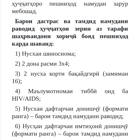
ҳуҷҷатҳоро пешниҳод намудан зарур
мебошад.
Барои дастрас ва тамдид намудани
раводид ҳуҷҷатҳои зерин аз тарафи
шаҳрвандони хориҷӣ бояд пешниҳод
карда шаванд:
1) Нусхаи шиноснома;
2) 2 дона расми 3х4;
3) 2 нусха корти бақайдгирӣ (замимаи
16);
4) Маълумотномаи тиббӣ оид ба
HIV/AIDS;
5) Нусхаи дафтарчаи донишҷӯ (формати
ранга) – барои тамдид намудани раводид;
6) Нусҳаи дафтарчаи имтиҳонӣ донишҷӯ
(формати ранга) – барои тамдид намудани