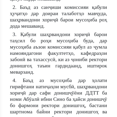
2. Баъд аз санҷиши комиссияи қабули
ҳуҷатҳо дар доираи талаботҳо мавҷуда,
шаҳрвандони хориҷӣ барои мусоҳиба роҳ
дода мешаванд.
3. Қабули шаҳрвандони хориҷӣ барои
таҳсил бо роҳи мусоҳиба буда, дар
мусоҳиба аъзои комиссияи қабул аз ҷумла
намояндагони факултетҳо, кафедраҳои
забонӣ ва тахассусӣ, ки аз ҷониби ректори
донишгоҳ таъин гардидаанд, иштирок
меварзанд.
4. Баъд аз мусоҳиба дар ҳолати
гирифтани натиҷаҳои мусбӣ, шаҳрвандони
хориҷӣ дар сафи донишҷӯёни ДДТТ ба
номи Абӯалӣ ибни Сино ба ҳайси донишҷӯ
бо фармони ректори донишгоҳ, бастани
шартнома байни ректори донишгоҳ ва