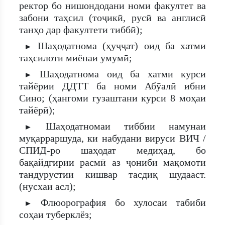
ректор бо нишондодани номи факултет ва
забони таҳсил (тоҷикӣ, русӣ ва англисӣ
танҳо дар факултети тиббӣ);
Шаҳодатнома (ҳуҷҷат) оид ба хатми
►
таҳсилоти миёнаи умумӣ;
Шаҳодатнома оид ба хатми курси
►
тайёрии ДДТТ ба номи Абӯалӣ ибни
Сино; (ҳангоми гузаштани курси 8 моҳаи
тайёрӣ);
Шаҳодатномаи тиббии намунаи
►
муқарраршуда, ки набудани вируси ВИЧ /
СПИД-ро шаҳодат медиҳад, бо
бақайдгирии расмӣ аз ҷониби мақомоти
тандурустии кишвар тасдиқ шудааст.
(нусхаи асл);
Флюорография бо хулосаи табиби
►
соҳаи туберклёз;