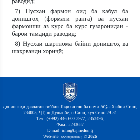
раводид;
7) Нусхаи фармон оид ба қабул ба
донишгоҳ (формати ранга) ва нусхаи
фармоиши аз курс ба курс гузаронидан -
барои тамдиди раводид;
8) Нусхаи шартнома байни донишгоҳ ва
шаҳрванди хориҷӣ;
Донишгоҳи давлатии тиббии Тоҷикистон ба номи Абӯалӣ ибни Сино,
734003, ҶТ, ш.Душанбе, н.Сино, куч.Сино 29-31
Тел.: (+992) 446-600-3977, 2353496,
Факс: 2243687
E-mail: info@tajmedun.tj
Web-site:
© 2026
www.tajmedun.tj