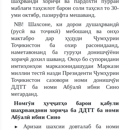
шаҳрванди хориҷӣ ва пардохти пурраи
маблағи таҳсилот барои соли таҳсил то 30-
уми октябр, пазируфта мешаванд.
NB! Шахсоне, ки дорои душаҳрвандӣ
(русӣ ва тоҷикӣ) мебошанд ва онҳо
мактабро дар ҳудуди Ҷумҳурии
Тоҷикистон ба охир расонидаанд,
наметавонанд ба гуруҳи донишҷӯёни
хориҷӣ дохил шаванд. Онҳо бо супоридани
имтиҳонҳои марказонидашудаи Маркази
миллии тестӣ назди Президенти Ҷумҳурии
Тоҷикистон сазовори номи донишҷӯи
ДДТТ ба номи Абӯалӣ ибни Сино
мегарданд.
Номгӯи ҳуҷҷатҳо барои қабули
шаҳрвандони хориҷа ба ДДТТ ба номи
Абӯалӣ ибни Сино
Аризаи шахсии довталаб ба номи
►