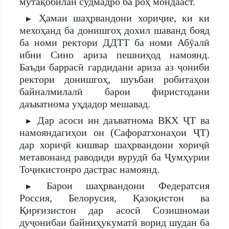
мутақобилан судмадро ба роҳ мондааст.
Ҳамаи шаҳрвандони хориҷие, ки ки
►
мехоҳанд ба донишгоҳ дохил шаванд бояд
ба номи ректори ДДТТ ба номи Абӯалӣ
ибни Сино ариза пешниҳод намоянд.
Баъди баррасӣ гардидани ариза аз ҷониби
ректори донишгоҳ, шуъбаи робитаҳои
байналмилалӣ барои фиристодани
даъватнома уҳдадор мешавад.
Дар асоси ин даъватнома ВКХ ҶТ ва
►
намояндагиҳои он (Сафоратхонаҳои ҶТ)
дар хориҷӣ кишвар шаҳрвандони хориҷӣ
метавонанд раводиди вурудӣ ба Ҷумҳурии
Тоҷикистонро дастрас намоянд.
Барои шаҳрвандони Федератсия
►
Россия, Белорусия, Қазоқистон ва
Қирғизистон дар асосӣ Созишномаи
дуҷонибаи байниҳукуматӣ ворид шудан ба