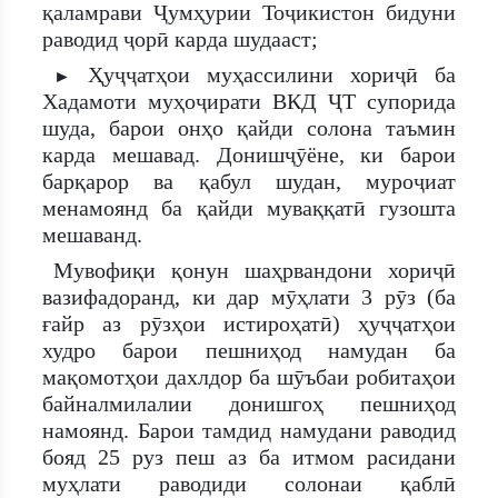
қаламрави Ҷумҳурии Тоҷикистон бидуни
раводид ҷорӣ карда шудааст;
Ҳуҷҷатҳои муҳассилини хориҷӣ ба
►
Хадамоти муҳоҷирати ВКД ҶТ супорида
шуда, барои онҳо қайди солона таъмин
карда мешавад. Донишҷӯёне, ки барои
барқарор ва қабул шудан, муроҷиат
менамоянд ба қайди муваққатӣ гузошта
мешаванд.
Мувофиқи қонун шаҳрвандони хориҷӣ
вазифадоранд, ки дар мӯҳлати 3 рӯз (ба
ғайр аз рӯзҳои истироҳатӣ) ҳуҷҷатҳои
худро барои пешниҳод намудан ба
мақомотҳои дахлдор ба шӯъбаи робитаҳои
байналмилалии донишгоҳ пешниҳод
намоянд. Барои тамдид намудани раводид
бояд 25 руз пеш аз ба итмом расидани
муҳлати раводиди солонаи қаблӣ