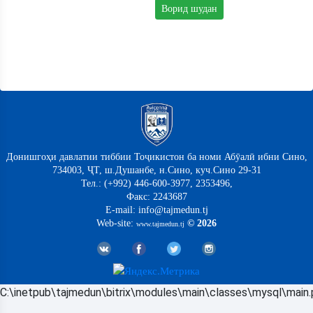
Донишгоҳи давлатии тиббии Тоҷикистон ба номи Абӯалӣ ибни Сино,
734003, ҶТ, ш.Душанбе, н.Сино, куч.Сино 29-31
Тел.: (+992) 446-600-3977, 2353496,
Факс: 2243687
E-mail: info@tajmedun.tj
Web-site:
© 2026
www.tajmedun.tj
C:\inetpub\tajmedun\bitrix\modules\main\classes\mysql\main