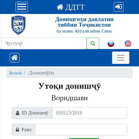
ДДТТ
Донишгоҳи давлатии
тиббии Тоҷикистон
ба номи Абӯалӣ ибни Сино
Донишҷӯён
Асосӣ
Утоқи донишҷӯ
Воридшави
ID Донишҷӯ
Рамз