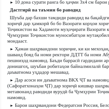
10 дона сурати ранга бо ҳаҷми 3х4 см барои 
►
Дастгирӣ ва таъмин бо раводид
Шуъба дар бахши тамдиди раводид ва бақайд
хориҷӣ дар ҳамкорӣ бо бо Вазорати корҳои хор
Тоҷикистон ва Хадамоти муҳоҷирати Вазорати 
Ҷумҳурии Тоҷикистон муносибатҳои мутақобила
мондааст.
Ҳамаи шаҳрвандони хориҷие, ки ки мехоҳан
►
шаванд бояд ба номи ректори ДДТТ ба номи Аб
пешниҳод намоянд. Баъди баррасӣ гардидани ар
донишгоҳ, шуъбаи робитаҳои байналмилалӣ ба
даъватнома уҳдадор мешавад.
Дар асоси ин даъватнома ВКХ ҶТ ва намоян
►
(Сафоратхонаҳои ҶТ) дар хориҷӣ кишвар шаҳрв
метавонанд раводиди вурудӣ ба Ҷумҳурии Тоҷик
намоянд.
Барои шаҳрвандони Федератсия Россия, Бело
►