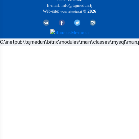
E-mail: info@tajmedun.tj
Web-site:
© 2026
www.tajmedun.tj
C:\inetpub\tajmedun\bitrix\modules\main\classes\mysql\main