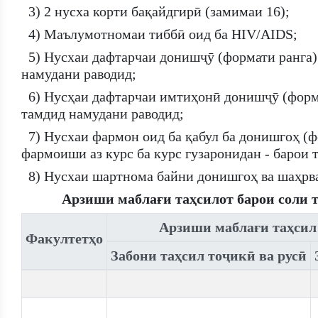
3) 2 нусха корти бақайдгирӣ (замимаи 16);
4) Маълумотномаи тиббӣ оид ба HIV/AIDS;
5) Нусхаи дафтарчаи донишҷӯ (формати ранга)
намудани раводид;
6) Нусҳаи дафтарчаи имтиҳонӣ донишҷӯ (форма
тамдид намудани раводид;
7) Нусхаи фармон оид ба қабул ба донишгоҳ (ф
фармоиши аз курс ба курс гузаронидан - барои 
8) Нусхаи шартнома байни донишгоҳ ва шаҳрв
Арзиши маблағи таҳсилот барои соли т
Арзиши маблағи таҳсил 
Факултетҳо
Забони таҳсил тоҷикӣ ва русӣ