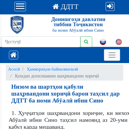
ДДТТ
Донишгоҳи давлатии
тиббии Тоҷикистон
ба номи Абӯалӣ ибни Сино
Асосӣ
Ҳамкориҳои байналмилалӣ
Қоидаи дохилшавии шаҳрвандони хориҷӣ
Низом ва шартҳои қабули
шаҳрвандони хориҷӣ барои таҳсил дар
ДДТТ ба номи Абӯалӣ ибни Сино
1. Ҳуҷҷатҳои шаҳрвандони хориҷие, ки мех
Абӯалӣ ибни Сино таҳсил намоянд аз 20-уми
қабул карда мешаванд.