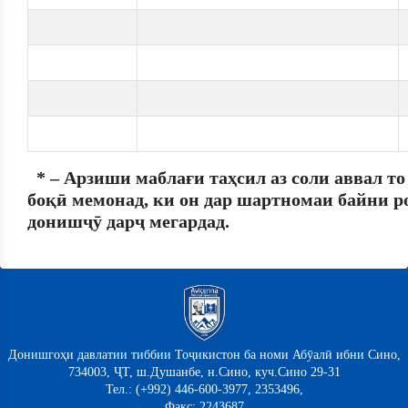
* – Арзиши маблағи таҳсил аз соли аввал то
боқӣ мемонад, ки он дар шартномаи байни р
донишҷӯ дарҷ мегардад.
Донишгоҳи давлатии тиббии Тоҷикистон ба номи Абӯалӣ ибни Сино,
734003, ҶТ, ш.Душанбе, н.Сино, куч.Сино 29-31
Тел.: (+992) 446-600-3977, 2353496,
Факс: 2243687