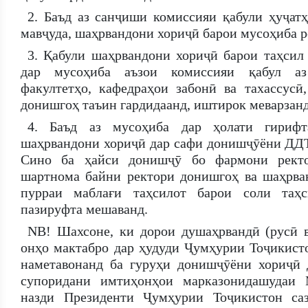
2. Баъд аз санҷиши комиссияи қабули ҳуҷатҳ
мавҷуда, шаҳрвандони хориҷӣ барои мусоҳиба р
3. Қабули шаҳрвандони хориҷӣ барои таҳсил 
дар мусоҳиба аъзои комиссияи қабул аз
факултетҳо, кафедраҳои забонӣ ва тахассусӣ
донишгоҳ таъин гардидаанд, иштирок меварзанд
4. Баъд аз мусоҳиба дар ҳолати гирифт
шаҳрвандони хориҷӣ дар сафи донишҷӯёни ДД
Сино ба ҳайси донишҷӯ бо фармони ректо
шартнома байни ректори донишгоҳ ва шаҳрва
пурраи маблағи таҳсилот барои соли таҳс
пазируфта мешаванд.
NB! Шахсоне, ки дорои душаҳрвандӣ (русӣ 
онҳо мактабро дар ҳудуди Ҷумҳурии Тоҷикисто
наметавонанд ба гуруҳи донишҷӯёни хориҷӣ 
супоридани имтиҳонҳои марказонидашудаи 
назди Президенти Ҷумҳурии Тоҷикистон са