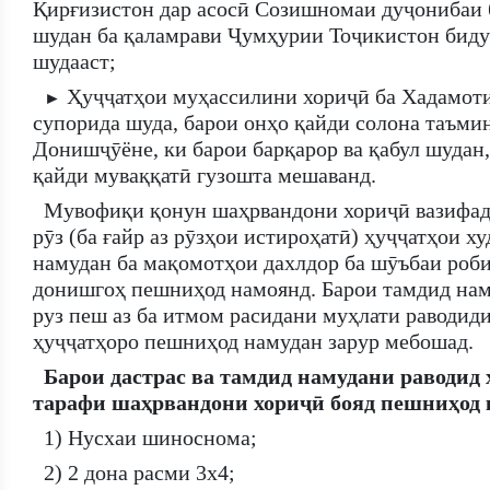
Қирғизистон дар асосӣ Созишномаи дуҷонибаи
шудан ба қаламрави Ҷумҳурии Тоҷикистон биду
шудааст;
Ҳуҷҷатҳои муҳассилини хориҷӣ ба Хадамот
►
супорида шуда, барои онҳо қайди солона таъми
Донишҷӯёне, ки барои барқарор ва қабул шудан
қайди муваққатӣ гузошта мешаванд.
Мувофиқи қонун шаҳрвандони хориҷӣ вазифадо
рӯз (ба ғайр аз рӯзҳои истироҳатӣ) ҳуҷҷатҳои х
намудан ба мақомотҳои дахлдор ба шӯъбаи роб
донишгоҳ пешниҳод намоянд. Барои тамдид нам
руз пеш аз ба итмом расидани муҳлати раводид
ҳуҷҷатҳоро пешниҳод намудан зарур мебошад.
Барои дастрас ва тамдид намудани раводид 
тарафи шаҳрвандони хориҷӣ бояд пешниҳод 
1) Нусхаи шиноснома;
2) 2 дона расми 3х4;