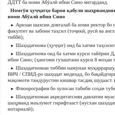
ДДТТ ба номи Абӯалӣ ибни Сино мегарданд.
Номгӯи ҳуҷҷатҳо барои қабули шаҳрвандон
номи Абӯалӣ ибни Сино
Аризаи шахсии довталаб ба номи ректор бо
►
факултет ва забони таҳсил (тоҷикӣ, русӣ ва анг
тиббӣ);
Шаҳодатнома (ҳуҷҷат) оид ба хатми таҳсил
►
Шаҳодатнома оид ба хатми курси тайёрии Д
►
ибни Сино; (ҳангоми гузаштани курси 8 моҳаи т
Шаҳодатномаи тиббии намунаи муқарраршуд
►
ВИЧ / СПИД-ро шаҳодат медиҳад, бо бақайдгир
мақомоти тандурустии кишвар тасдиқ шудааст. (
Флюорография бо хулосаи табиби соҳаи тубе
►
Шаҳодатномаи акредитатсияи давлатии муас
►
шаҳрванд маълумот гирифтааст (нусхаи шаҳода
нотариалӣ);