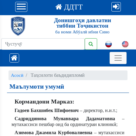
ДДТТ
Донишгоҳи давлатии
тиббии Тоҷикистон
ба номи Абӯалӣ ибни Сино
Таҳсилоти баъдидипломӣ
Асосӣ
Маълумоти умумӣ
Кормандони Марказ:
Гадоев Бахшибек Шифоевич
– директор, н.и.т.;
Садриддинова Мунаввара Дадаматовна
–
мутахассиси пешбар оид ба ординатураи клиникӣ;
Азимова Джамила Курбоналиевна
– мутахассиси