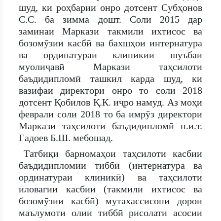
шуд, ки роҳбарии онро дотсент Субҳонов
С.С. ба зимма дошт. Соли 2015 дар
заминаи Маркази такмили ихтисос ва
бозомӯзии касбӣ ва бахшҳои интернатура
ва ординатураи клиникии шуъбаи
муолиҷавӣ Маркази таҳсилоти
баъдидипломӣ ташкил карда шуд, ки
вазифаи директори онро то соли 2018
дотсент Қобилов Қ.К. иҷро намуд. Аз моҳи
феврали соли 2018 то ба имрӯз директори
Маркази таҳсилоти баъдидипломӣ н.и.т.
Гадоев Б.Ш. мебошад.
Татбиқи барномаҳои таҳсилоти касбии
баъдидипломии тиббӣ (интернатура ва
ординатураи клиникӣ) ва таҳсилоти
иловагии касбии (такмили ихтисос ва
бозомӯзии касбӣ) мутахассисони дорои
маълумоти олии тиббӣ рисолати асосии