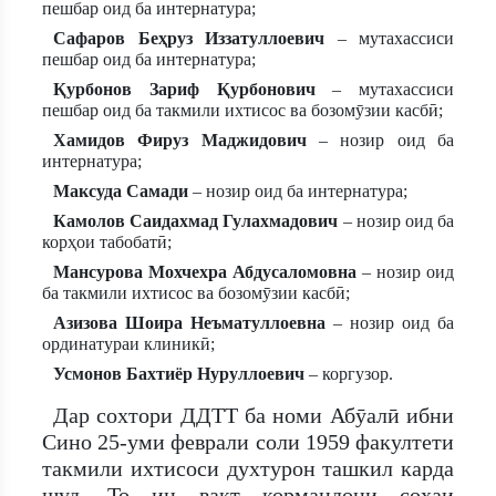
пешбар оид ба интернатура;
Сафаров Беҳруз Иззатуллоевич
– мутахассиси
пешбар оид ба интернатура;
Қурбонов Зариф Қурбонович
– мутахассиси
пешбар оид ба такмили ихтисос ва бозомӯзии касбӣ;
Хамидов Фируз Маджидович
– нозир оид ба
интернатура;
Максуда Самади
– нозир оид ба интернатура;
Камолов Саидахмад Гулахмадович
– нозир оид ба
корҳои табобатӣ;
Мансурова Мохчехра Абдусаломовна
– нозир оид
ба такмили ихтисос ва бозомӯзии касбӣ;
Азизова Шоира Неъматуллоевна
– нозир оид ба
ординатураи клиникӣ;
Усмонов Бахтиёр Нуруллоевич
– коргузор.
Дар сохтори ДДТТ ба номи Абӯалӣ ибни
Сино 25-уми феврали соли 1959 факултети
такмили ихтисоси духтурон ташкил карда
шуд. То ин вақт кормандони соҳаи