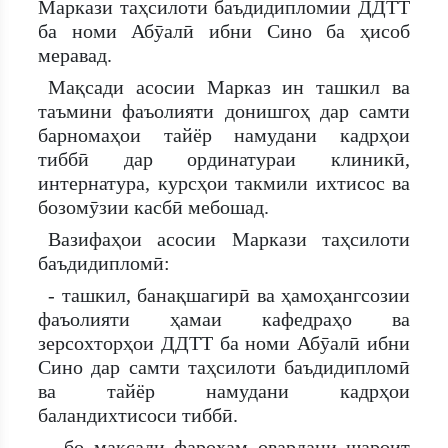
Маркази таҳсилоти баъдидипломии ДДТТ
ба номи Абӯалӣ ибни Сино ба ҳисоб
меравад.
Мақсади асосии Марказ ин ташкил ва
таъмини фаъолияти донишгоҳ дар самти
барномаҳои тайёр намудани кадрҳои
тиббӣ дар ординатураи клиникӣ,
интернатура, курсҳои такмили ихтисос ва
бозомӯзии касбӣ мебошад.
Вазифаҳои асосии Маркази таҳсилоти
баъдидипломӣ:
- ташкил, банақшагирӣ ва ҳамоҳангсозии
фаъолияти ҳамаи кафедраҳо ва
зерсохторҳои ДДТТ ба номи Абӯалӣ ибни
Сино дар самти таҳсилоти баъдидипломӣ
ва тайёр намудани кадрҳои
баландихтисоси тиббӣ.
- бо мақсади фароҳам овардани шароит