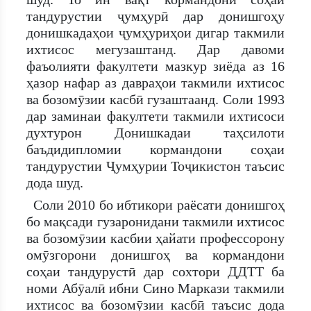
тандурустии ҷумҳурӣ дар донишгоҳу
донишкадаҳои ҷумҳуриҳои дигар такмили
ихтисос мегузаштанд. Дар давоми
фаъолияти факултети мазкур зиёда аз 16
ҳазор нафар аз давраҳои такмили ихтисос
ва бозомӯзии касбӣ гузаштаанд. Соли 1993
дар заминаи факултети такмили ихтисоси
духтурон Донишкадаи таҳсилоти
баъдидипломии кормандони соҳаи
тандурустии Ҷумҳурии Тоҷикистон таъсис
дода шуд.
Соли 2010 бо ибтикори раёсати донишгоҳ
бо мақсади гузаронидани такмили ихтисос
ва бозомӯзии касбии ҳайати профессорону
омӯзгорони донишгоҳ ва кормандони
соҳаи тандурустӣ дар сохтори ДДТТ ба
номи Абӯалӣ ибни Сино Маркази такмили
ихтисос ва бозомӯзии касбӣ таъсис дода