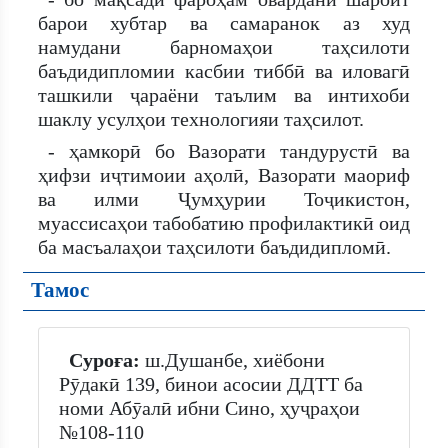
барои хубтар ва самаранок аз худ
намудани барномаҳои таҳсилоти
баъдидипломии касбии тиббӣ ва иловагӣ
ташкили ҷараёни таълим ва интихоби
шаклу усулҳои технологияи таҳсилот.
- ҳамкорӣ бо Вазорати тандурустӣ ва
ҳифзи иҷтимоии аҳолӣ, Вазорати маориф
ва илми Ҷумҳурии Тоҷикистон,
муассисаҳои табобатию профилактикӣ оид
ба масъалаҳои таҳсилоти баъдидипломӣ.
Тамос
Суроға:
ш.Душанбе, хиёбони
Рӯдакӣ 139, бинои асосии ДДТТ ба
номи Абӯалӣ ибни Сино, ҳуҷраҳои
№108-110