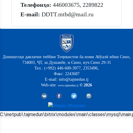
Телефонҳо:
446003675, 2289822
E-mail:
DDTT.mtbd@mail.ru
Донишгоҳи давлатии тиббии Тоҷикистон ба номи Абӯалӣ ибни Сино,
734003, ҶТ, ш.Душанбе, н.Сино, куч.Сино 29-31
Тел.: (+992) 446-600-3977, 2353496,
Факс: 2243687
E-mail: info@tajmedun.tj
Web-site:
© 2026
www.tajmedun.tj
C:\inetpub\tajmedun\bitrix\modules\main\classes\mysql\main