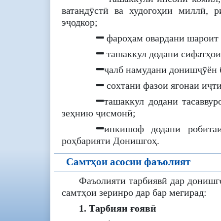
ватандӯстӣ ва худогоҳии миллӣ, р
эҷодкор;
фароҳам овардани шароит 
ташаккул додани сифатҳои 
ҷалб намудани донишҷӯён б
сохтани фазои ягонаи иҷт
ташаккул додани тасаввур
зеҳнию ҷисмонӣ;
инкишоф додани робитаи
роҳбарияти Донишгоҳ.
Самтҳои асосии фаъолият
Фаъолияти тарбиявӣ дар донишг
самтҳои зеринро дар бар мегирад:
1. Тарбияи ғоявӣ