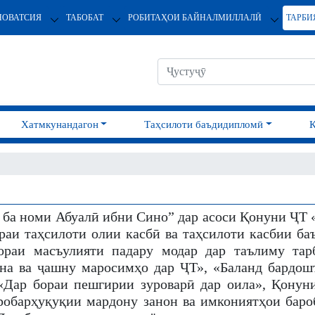
НОВАТСИЯ
ТАБОБАТ
РОБИТАҲОИ БАЙНАЛМИЛЛАЛӢ
ТАРБИ
Хатмкунандагон
Таҳсилоти баъдидипломӣ
а номи Абуалӣ ибни Сино” дар асоси Қонуни ҶТ 
аи таҳсилоти олии касбӣ ва таҳсилоти касбии баъ
ораи масъулияти падару модар дар таълиму тар
ана ва ҷашну маросимҳо дар ҶТ», «Баланд бардош
 «Дар бораи пешгирии зуроварӣ дар оила», Қонун
робарҳуқуқии мардону занон ва имкониятҳои баро