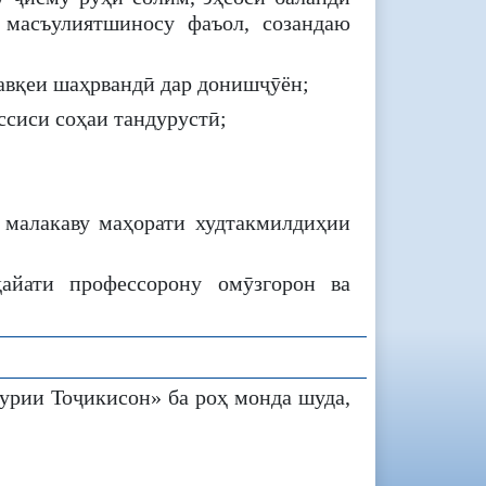
, масъулиятшиносу фаъол, созандаю
авқеи шаҳрвандӣ дар донишҷӯён;
ссиси соҳаи тандурустӣ;
и малакаву маҳорати худтакмилдиҳии
айати профессорону омӯзгорон ва
урии Тоҷикисон» ба роҳ монда шуда,