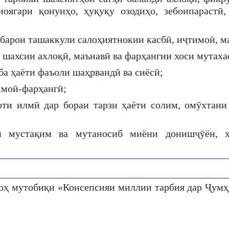
иоягари қонунҳо, ҳуқуқу озодиҳо, зебоипарастӣ
барои ташаккули салоҳиятнокии касбӣ, иҷтимоӣ, м
шахсии ахлоқӣ, маънавӣ ва фарҳангии хоси мутаха
а ҳаёти фаъоли шаҳрвандӣ ва сиёсӣ;
имоӣ-фарҳангӣ;
оти илмӣ дар бораи тарзи ҳаёти солим, омӯхтан
 мустақим ва мутаносиб миёни донишҷӯён, ҳ
оҳ мутобиқи «Консепсияи миллии тарбия дар Ҷумҳ