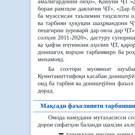
амалигардонии онҳо», Қонуни ҶТ «Д
бораи рамзҳои давлатии ҶТ», «Дар 
ба муассисаи таълимии таҳсилоти 
ва тарбияи ҳуқуқии шаҳрвандони ҶТ
пешгирии зуроварӣ дар оила дар ҶТ»
солҳои 2011-2020», дастуру супори
ва ҳифзи иҷтимоии аҳолии ҶТ, қар
донишгоҳ корҳои тарбиявиро ба роҳ
менамояд.
Ба сохтори муовинат шуъба
Кумитаииттифоқи касабаи донишҷӯён
оид ба тарбия ва донишҷӯёни фаъол
дорад.
Мақсади фаъолияити тарбиявии
Омода намудани мутахасисси соҳ
дорои сифатҳои баланди шахсии ахло
ташаккули инсони комил, 