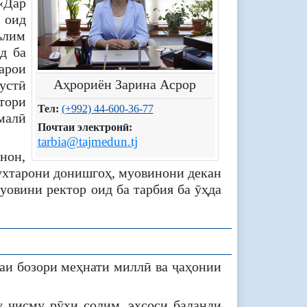
«Дар
 оид
ълим
д ба
арои
Аҳрориён Зарина Асрор
устӣ
тори
Тел:
(+992) 44-600-36-77
малӣ
Почтаи электронӣ:
tarbia@tajmedun.tj
нон,
ухтарони донишгоҳ, муовинони декан
овини ректор оид ба тарбия ба ӯҳда
аи бозори меҳнати миллӣ ва ҷаҳонии
у ҷисму рӯҳи солим, эҳсоси баланди