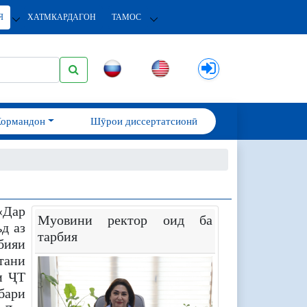
Я
ХАТМКАРДАГОН
ТАМОС
Кормандон
Шӯрои диссертатсионӣ
«Дар
Муовини ректор оид ба
д аз
тарбия
бияи
тани
и ҶТ
бари