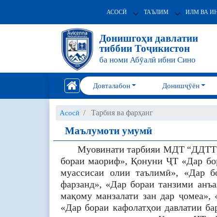
АСОСӢ
ТАЪЛИМ
ИЛМ ВА И
Донишгоҳи давлатии
тиббии Тоҷикистон
ба номи Абӯалӣ ибни Сино
Довталабон
Донишҷӯён
Тарбия ва фарҳанг
Асосӣ
Маълумоти умумӣ
Муовинати тарбияи МДТ “ДДТТ б
бораи маориф», Қонуни ҶТ «Дар бор
муассисаи олии таълимӣ», «Дар б
фарзанд», «Дар бораи танзими анъ
мақому манзалати зан дар ҷомеа»,
«Дар бораи кафолатҳои давлатии ба