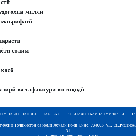
астӣ
удогоҳии миллӣ
а маърифатӣ
парастӣ
аёти солим
 касб
пазирӣ ва тафаккури интиқодӣ
ИЛМ ВА ИНОВАТСИЯ
ТАБОБАТ
РОБИТАҲОИ БАЙНАЛМИЛЛАЛӢ
ТА
иббии Тоҷикистон ба номи Абӯалӣ ибни Сино, 734003, ҶТ, ш.Душанбе,
31