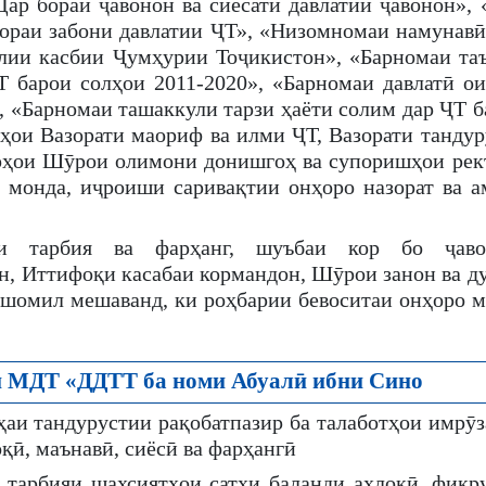
ар бораи ҷавонон ва сиёсати давлатии ҷавонон», 
бораи забони давлатии ҶТ», «Низомномаи намунавӣ
олии касбии Ҷумҳурии Тоҷикистон», «Барномаи та
 барои солҳои 2011-2020», «Барномаи давлатӣ ои
, «Барномаи ташаккули тарзи ҳаёти солим дар ҶТ б
шҳои Вазорати маориф ва илми ҶТ, Вазорати тандур
орҳои Шӯрои олимони донишгоҳ ва супоришҳои рек
 монда, иҷроиши саривақтии онҳоро назорат ва а
и тарбия ва фарҳанг, шуъбаи кор бо ҷаво
, Иттифоқи касабаи кормандон, Шӯрои занон ва д
 шомил мешаванд, ки роҳбарии бевоситаи онҳоро му
 МДТ «ДДТТ ба номи Абуалӣ ибни Сино
аи тандурустии рақобатпазир ба талаботҳои имрӯз
қӣ, маънавӣ, сиёсӣ ва фарҳангӣ
тарбияи шахсиятҳои сатҳи баланди ахлоқӣ, фикр