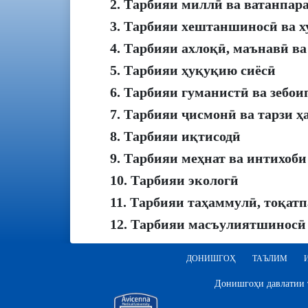
2. Тарбияи миллӣ ва ватанпар
3. Тарбияи хештаншиносӣ ва х
4. Тарбияи ахлоқӣ, маънавӣ в
5. Тарбияи ҳуқуқию сиёсӣ
6. Тарбияи гуманистӣ ва зебои
7. Тарбияи ҷисмонӣ ва тарзи ҳ
8. Тарбияи иқтисодӣ
9. Тарбияи меҳнат ва интихоби
10. Тарбияи экологӣ
11. Тарбияи таҳаммулӣ, тоқат
12. Тарбияи масъулиятшиносӣ
ДОНИШГОҲ
ТАЪЛИМ
Донишгоҳи давлатии т