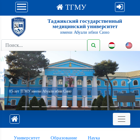
ТГМУ
Таджикский государственный
медицинский университет
имени Абуали ибни Сино
Previous
Next
85-лет ТГМУ имени Абуали ибни Сино
Университет
Образование
Наука