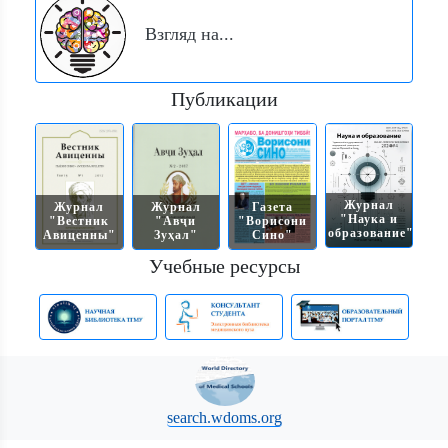
Взгляд на...
Публикации
Журнал
Журнал
Журнал
Газета
"Наука и
"Вестник
"Авҷи
"Ворисони
образование"
Авиценны"
Зуҳал"
Сино"
Учебные ресурсы
search.wdoms.org