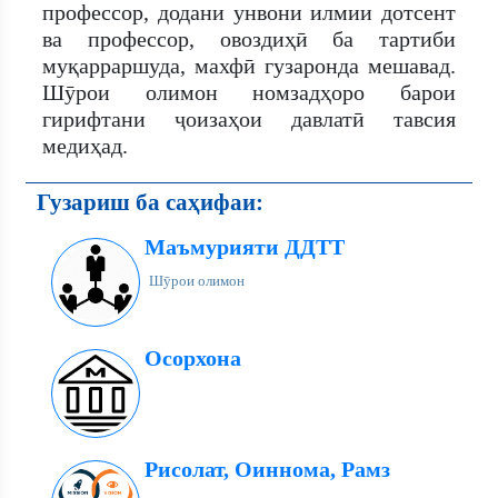
профессор, додани унвони илмии дотсент
ва профессор, овоздиҳӣ ба тартиби
муқарраршуда, махфӣ гузаронда мешавад.
Шӯрои олимон номзадҳоро барои
гирифтани ҷоизаҳои давлатӣ тавсия
медиҳад.
Гузариш ба саҳифаи:
Маъмурияти ДДТТ
Шӯрои олимон
Осорхона
Рисолат, Оиннома, Рамз