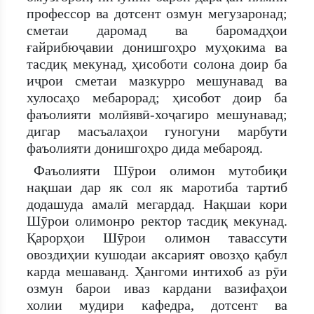
профессор ва дотсент озмун мегузаронад;
сметаи даромад ва баромадҳои
ғайрибюҷавии донишгоҳро муҳокима ва
тасдиқ мекунад, ҳисоботи солона доир ба
иҷрои сметаи мазкурро мешунавад ва
хулосаҳо мебарорад; ҳисобот доир ба
фаъолияти молӣявӣ-хоҷагиро мешунавад;
дигар масъалаҳои гуногуни марбути
фаъолияти донишгоҳро дида мебарояд.
Фаъолияти Шӯрои олимон мутобиқи
нақшаи дар як сол як маротиба тартиб
додашуда амалӣ мегардад. Нақшаи кори
Шӯрои олимонро ректор тасдиқ мекунад.
Қарорҳои Шӯрои олимон тавассути
овоздиҳии кушодаи аксарият овозҳо қабул
карда мешаванд. Ҳангоми интихоб аз рӯи
озмун барои иваз кардани вазифаҳои
холии мудири кафедра, дотсент ва