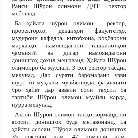
Раиси Шӯрои олимони ДДТТ ректор
мебошад.
Ба ҳайати шӯрои олимон - ректор,
проректорҳо, деканҳои факултетҳо,
мудирони кафедра, китобхона, роҳбарони
марказҳо, намояндагони ташкилотҳои
ҷамъиятӣ ва дигар намояндагони
донишгоҳ дохил мешаванд. Ҳайати Шӯрои
олимонро ба муҳлати 3 сол ректор тасдиқ
мекунад. Дар сурати баромадани узви
шӯро то мӯҳлати муайяншуда, фаъолияти
ӯро ҳайат дар аввали соли таҳсил ба
тартиби Шӯрои олимон муайян карда,
пурра мекунад.
Аъзои Шӯрои олимон танҳо кормандони
асосии донишгоҳ буда метавонанд. Ба
ҳайати асосии Шӯрои олимони донишгоҳ
35 доктори илм, 47 номзади илм,