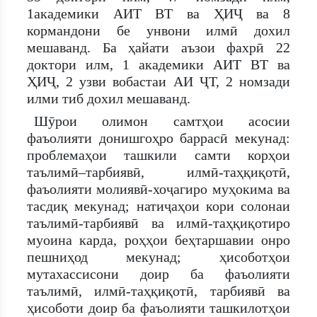
1академики АИТ ВТ ва ҲИҶ ва 8
кормандони бе унвони илмӣ дохил
мешаванд. Ба ҳайати аъзои фахрӣ 22
доктори илм, 1 академики АИТ ВТ ва
ҲИҶ, 2 узви вобастаи АИ ҶТ, 2 номзади
илми тиб дохил мешаванд.
Шӯрои олимон самтҳои асосии
фаъолияти донишгоҳро баррасӣ мекунад:
проблемаҳои ташкили самти корҳои
таълимӣ–тарбиявӣ, илмӣ-таҳқиқотӣ,
фаъолияти молиявӣ-хоҷагиро муҳокима ва
тасдиқ мекунад; натиҷаҳои кори солонаи
таълимӣ-тарбиявӣ ва илмӣ-таҳқиқотиро
муоина карда, роҳҳои беҳтаршавии онро
пешниҳод мекунад; ҳисоботҳои
мутахассисони доир ба фаъолияти
таълимӣ, илмӣ-таҳқиқотӣ, тарбиявӣ ва
ҳисоботи доир ба фаъолияти ташкилотҳои