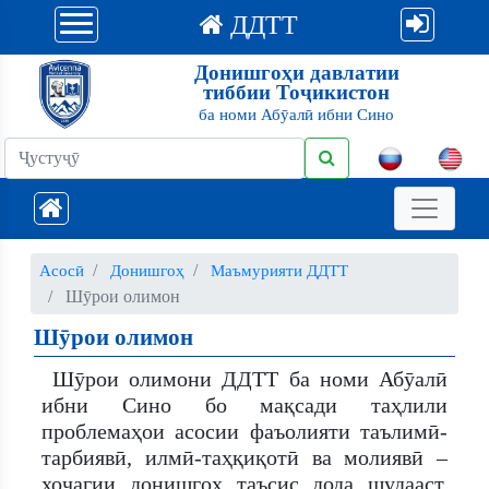
ДДТТ
Донишгоҳи давлатии
тиббии Тоҷикистон
ба номи Абӯалӣ ибни Сино
Асосӣ
Донишгоҳ
Маъмурияти ДДТТ
Шӯрои олимон
Шӯрои олимон
Шӯрои олимони ДДТТ ба номи Абӯалӣ
ибни Сино бо мақсади таҳлили
проблемаҳои асосии фаъолияти таълимӣ-
тарбиявӣ, илмӣ-таҳқиқотӣ ва молиявӣ –
хоҷагии донишгоҳ таъсис дода шудааст.