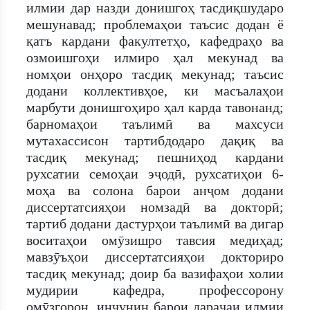
илмии дар назди донишгоҳ тасдиқшударо
мешунавад; проблемаҳои таъсис додан ё
қатъ кардани факултетҳо, кафедраҳо ва
озмоишгоҳи илмиро ҳал мекунад ва
номҳои онҳоро тасдиқ мекунад; таъсис
додани коллективҳое, ки масъалаҳои
марбути донишгоҳиро ҳал карда тавонанд;
барномаҳои таълимӣ ва махсуси
мутахассисон тартибдодаро дақиқ ва
тасдиқ мекунад; пешниҳод кардани
рухсатии семоҳаи эҷодӣ, рухсатиҳои 6-
моҳа ва солона барои анҷом додани
диссертатсияҳои номзадӣ ва докторӣ;
тартиб додани дастурҳои таълимӣ ва дигар
воситаҳои омӯзишро тавсия медиҳад;
мавзӯъҳои диссертатсияҳои докториро
тасдиқ мекунад; доир ба вазифаҳои холии
мудирии кафедра, профессорону
омӯзгорон, инчунин барои дараҷаи илмии