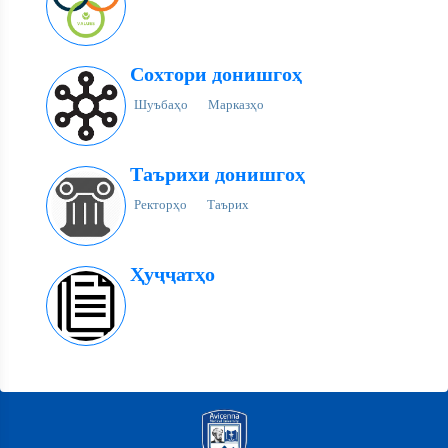
Сохтори донишгоҳ
Шуъбаҳо
Марказҳо
Таърихи донишгоҳ
Ректорҳо
Таърих
Ҳуҷҷатҳо