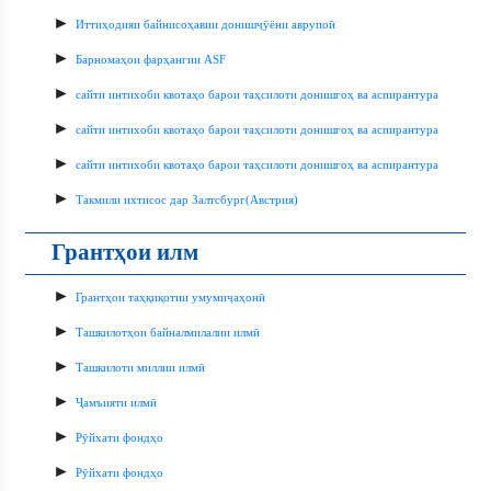
►
Иттиҳодияи байнисоҳавии донишҷӯёни аврупоӣ
►
Барномаҳои фарҳангии ASF
►
сайти интихоби квотаҳо барои таҳсилоти донишгоҳ ва аспирантура
►
сайти интихоби квотаҳо барои таҳсилоти донишгоҳ ва аспирантура
►
сайти интихоби квотаҳо барои таҳсилоти донишгоҳ ва аспирантура
►
Такмили ихтисос дар Залтсбург(Австрия)
Грантҳои илм
►
Грантҳои таҳқиқотии умумиҷаҳонӣ
►
Ташкилотҳои байналмилалии илмӣ
►
Ташкилоти миллии илмӣ
►
Ҷамъияти илмӣ
►
Рӯйхати фондҳо
►
Рӯйхати фондҳо