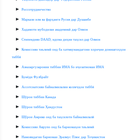
►
Россотрудничество
►
Маркази илм ва фарҳанги Русия дар Душанбе
►
Хадамоти мубодилаи академикӣ дар Олмон
►
Стипендияи DAAD, идома диҳии таҳсил дар Олмон
►
Комиссияи таълимӣ оид ба хатмкунандагони хориҷии донишгоҳҳои
тиббӣ
►
Азназаргузаронии тиббии ИМА бо иҷозатномаи ИМА
►
Бунёди Фулбрайт
►
Ассотсиатсияи байналмилалии коллеҷҳои тиббӣ
►
Шӯрои тиббии Канада
►
Шӯрои тиббии Ҳиндустон
►
Шўрои Амрико оид ба таҳсилоти байналмилалӣ
►
Комиссияи Аврупо оид ба барномаҳои таълимӣ
►
Намояндагии барномаи Эразмус Плюс дар Тоҷикистон