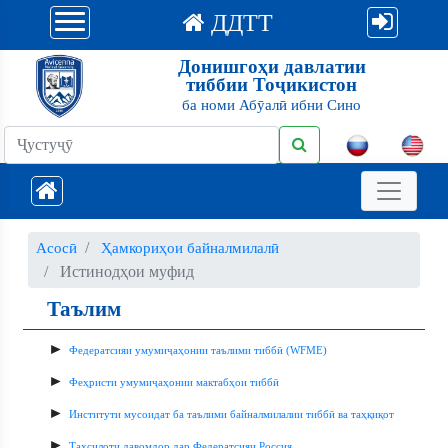
ДДТТ
Донишгоҳи давлатии
тиббии Тоҷикистон
ба номи Абӯалӣ ибни Сино
Асосӣ
Ҳамкориҳои байналмилалӣ
Истинодҳои муфид
Таълим
►
Федератсияи умумиҷаҳонии таълими тиббӣ (WFME)
►
Феҳристи умумиҷаҳонии мактабҳои тиббӣ
►
Институти мусоидат ба таълими байналмилалии тиббӣ ва таҳқиқот
►
Таҳсилоти давомдор дар Федератсияи Россия