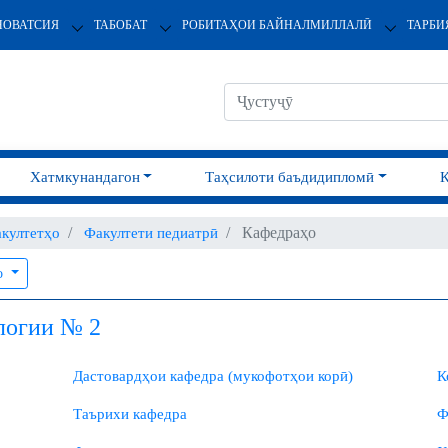
НОВАТСИЯ
ТАБОБАТ
РОБИТАҲОИ БАЙНАЛМИЛЛАЛӢ
ТАРБИ
Хатмкунандагон
Таҳсилоти баъдидипломӣ
Кафедраҳо
култетҳо
Факултети педиатрӣ
ҳо
логии № 2
Дастовардҳои кафедра (мукофотҳои корӣ)
К
Таърихи кафедра
Ф