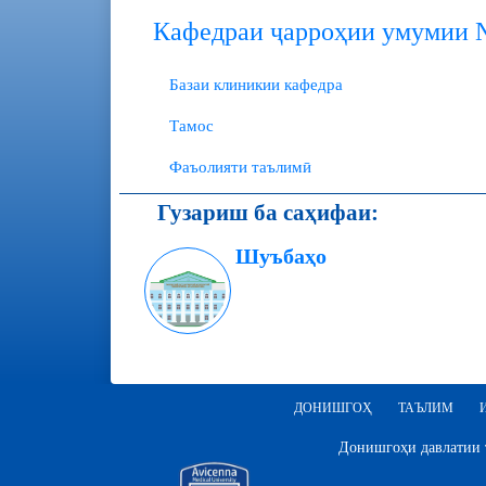
Кафедраи ҷарроҳии умумии
Базаи клиникии кафедра
Тамос
Фаъолияти таълимӣ
Гузариш ба саҳифаи:
Шуъбаҳо
ДОНИШГОҲ
ТАЪЛИМ
Донишгоҳи давлатии т