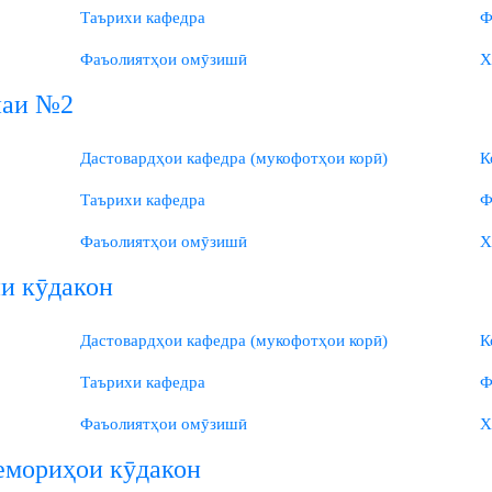
Таърихи кафедра
Ф
Фаъолиятҳои омӯзишӣ
Х
наи №2
Дастовардҳои кафедра (мукофотҳои корӣ)
К
Таърихи кафедра
Ф
Фаъолиятҳои омӯзишӣ
Х
и кӯдакон
Дастовардҳои кафедра (мукофотҳои корӣ)
К
Таърихи кафедра
Ф
Фаъолиятҳои омӯзишӣ
Х
емориҳои кӯдакон