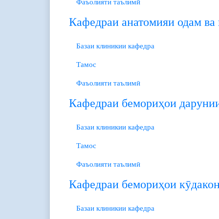
Фаъолияти таълимӣ
Кафедраи анатомияи одам ва
Базаи клиникии кафедра
Тамос
Фаъолияти таълимӣ
Кафедраи бемориҳои даруни
Базаи клиникии кафедра
Тамос
Фаъолияти таълимӣ
Кафедраи бемориҳои кӯдако
Базаи клиникии кафедра