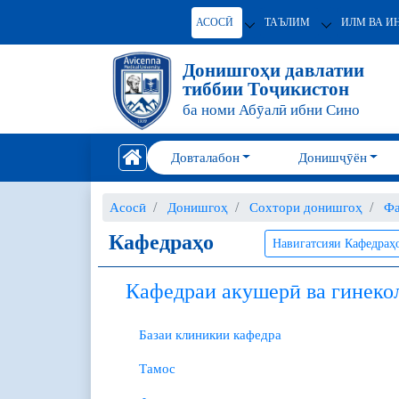
АСОСӢ
ТАЪЛИМ
ИЛМ ВА И
Донишгоҳи давлатии
тиббии Тоҷикистон
ба номи Абӯалӣ ибни Сино
Довталабон
Донишҷӯён
Асосӣ
Донишгоҳ
Сохтори донишгоҳ
Фа
Кафедраҳо
Навигатсияи Кафедра
Кафедраи акушерӣ ва гинеко
Базаи клиникии кафедра
Тамос