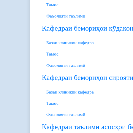
Тамос
Фаъолияти таълимӣ
Кафедраи бемориҳои кӯдако
Базаи клиникии кафедра
Тамос
Фаъолияти таълимӣ
Кафедраи бемориҳои сирояти
Базаи клиникии кафедра
Тамос
Фаъолияти таълимӣ
Кафедраи таълими асосҳои б