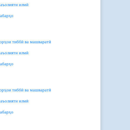
аъолияти илмӣ
абарҳо
орҳои тиббӣ ва машваратӣ
аъолияти илмӣ
абарҳо
орҳои тиббӣ ва машваратӣ
аъолияти илмӣ
абарҳо