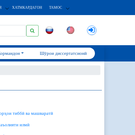
Я
ХАТМКАРДАГОН
ТАМОС
Кормандон
Шӯрои диссертатсионӣ
орҳои тиббӣ ва машваратӣ
аъолияти илмӣ