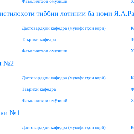
Фаъолиятҳои омӯзишӣ
Х
 истилоҳоти тиббии лотинии ба номи Я.А.Р
Дастовардҳои кафедра (мукофотҳои корӣ)
К
Таърихи кафедра
Ф
Фаъолиятҳои омӯзишӣ
Х
и №2
Дастовардҳои кафедра (мукофотҳои корӣ)
К
Таърихи кафедра
Ф
Фаъолиятҳои омӯзишӣ
Х
наи №1
Дастовардҳои кафедра (мукофотҳои корӣ)
К