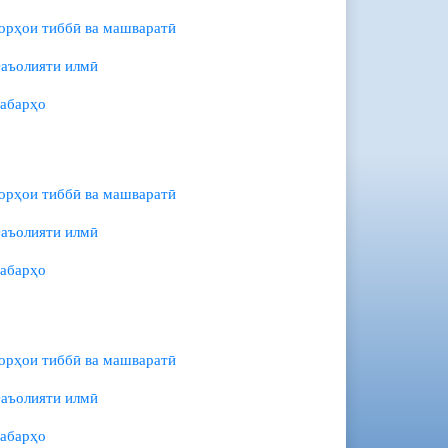
орҳои тиббӣ ва машваратӣ
аъолияти илмӣ
абарҳо
орҳои тиббӣ ва машваратӣ
аъолияти илмӣ
абарҳо
орҳои тиббӣ ва машваратӣ
аъолияти илмӣ
абарҳо