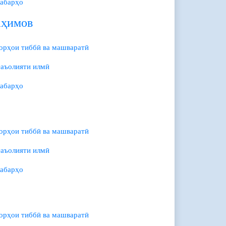
абарҳо
аҳимов
орҳои тиббӣ ва машваратӣ
аъолияти илмӣ
абарҳо
орҳои тиббӣ ва машваратӣ
аъолияти илмӣ
абарҳо
орҳои тиббӣ ва машваратӣ