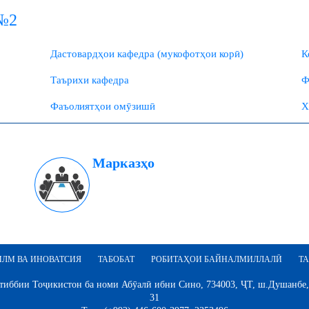
 №2
Дастовардҳои кафедра (мукофотҳои корӣ)
К
Таърихи кафедра
Ф
Фаъолиятҳои омӯзишӣ
Х
Марказҳо
ИЛМ ВА ИНОВАТСИЯ
ТАБОБАТ
РОБИТАҲОИ БАЙНАЛМИЛЛАЛӢ
ТА
иббии Тоҷикистон ба номи Абӯалӣ ибни Сино, 734003, ҶТ, ш.Душанбе,
31