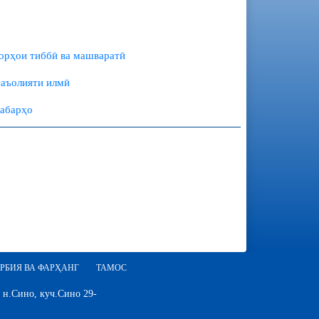
орҳои тиббӣ ва машваратӣ
аъолияти илмӣ
абарҳо
РБИЯ ВА ФАРҲАНГ
ТАМОС
 н.Сино, куч.Сино 29-