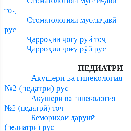
Стоматологияи муолиҷавӣ
тоҷ
Стоматологияи муолиҷавӣ
рус
Ҷарроҳии ҷоғу рӯй тоҷ
Ҷарроҳии ҷоғу рӯй рус
ПЕДИАТРӢ
Акушери ва гинекология
№2 (педатрӣ) рус
Акушери ва гинекология
№2 (педатрӣ) тоҷ
Бемориҳои дарунӣ
(педиатрӣ) рус