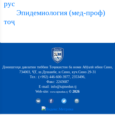
рус
Эпидемиология (мед-проф)
тоҷ
Донишгоҳи давлатии тиббии Тоҷикистон ба номи Абӯалӣ ибни Сино,
734003, ҶТ, ш.Душанбе, н.Сино, куч.Сино 29-31
Тел.: (+992) 446-600-3977, 2353496,
Факс: 2243687
E-mail: info@tajmedun.tj
Web-site:
© 2026
www.tajmedun.tj