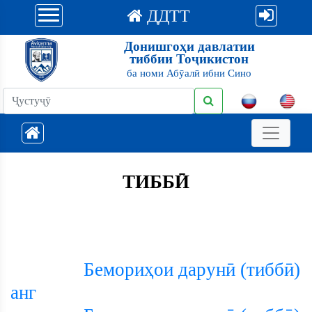
ДДТТ
Донишгоҳи давлатии
тиббии Тоҷикистон
ба номи Абӯалӣ ибни Сино
ТИББӢ
Бемориҳои дарунӣ (тиббӣ)
анг