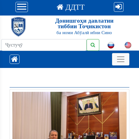
ДДТТ
Донишгоҳи давлатии
тиббии Тоҷикистон
ба номи Абӯалӣ ибни Сино