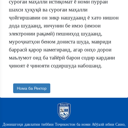
суроғаи маҳалли истиқомат ё номи пурраи
шахси ҳуқуқӣ ва суроғаи маҳалли
ҷойгиршавии он зикр нашудаанд ё хато нишон
дода шудаанд, инчунин бе имзо (имзои
электронии рақамӣ) пешниҳод шудаанд,
муроҷиатҳои беном дониста шуда, мавриди
баррасӣ қарор намегиранд, агар онҳо дорои
маълумот оид ба тайёрӣ барои содир кардани
ҷиноят ё ҷинояти содиршуда набошанд.
Нома ба Ректор
Донишгоҳи давлатии тиббии Тоҷикистон ба номи Абӯалӣ ибни Сино,