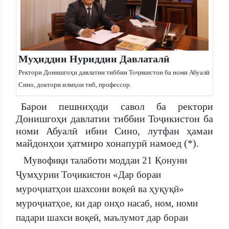
Муҳиддин Нуриддин Давлаталӣ
Ректори Донишгоҳи давлатии тиббии Тоҷикистон ба номи Абуалӣ
Сино, доктори илмҳои тиб, профессор.
Барои пешниҳоди савол ба ректори
Донишгоҳи давлатии тиббии Тоҷикистон ба
номи Абуалӣ ибни Сино, лутфан ҳамаи
майдонҳои ҳатмиро хонапурӣ намоед (*).
Мувофиқи талаботи моддаи 21 Қонуни
Ҷумҳурии Тоҷикистон «Дар бораи
муроҷиатҳои шахсони воқеӣ ва ҳуқуқӣ»
муроҷиатҳое, ки дар онҳо насаб, ном, номи
падари шахси воқеӣ, маълумот дар бораи