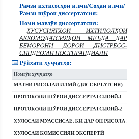
Рамзи ихтисосҳои илмӣ/Соҳаи илмӣ/
Рамзи шӯрои диссертатсия:
Номи мавзӯи диссертатсия:
ХУСУСИЯТҲОИ ИХТИЛОЛҲОИ
АККОМОДАТСИЯҲОИ МЕЪДА ДАР
БЕМОРОНИ ДОРОИ ДИСТРЕСС-
СИНДРОМИ ПОСТПРАНДИАЛӢ
Рӯйхати ҳуҷҷатҳо:
Номгӯи ҳуҷҷатҳо
МАТНИ РИСОЛАИ ИЛМӢ (ДИССЕРТАТСИЯ)
ПРОТОКОЛИ ШӮРОИ ДИССЕРТАТСИОНӢ-1
ПРОТОКОЛИ ШӮРОИ ДИССЕРТАТСИОНӢ-2
ХУЛОСАИ МУАССИСАЕ, КИ ДАР ОН РИСОЛА ИҶ
ХУЛОСАИ КОМИССИЯИ ЭКСПЕРТӢ