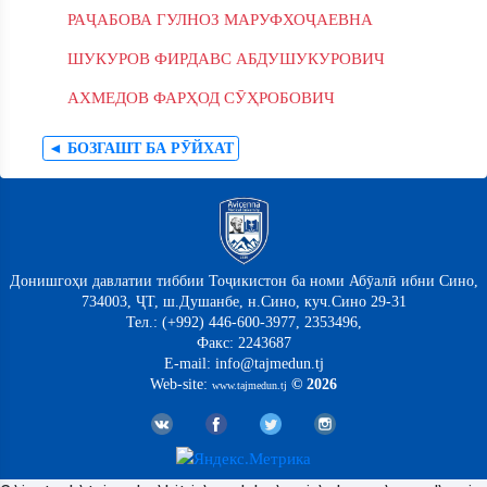
РАҶАБОВА ГУЛНОЗ МАРУФХОҶАЕВНА
ШУКУРОВ ФИРДАВС АБДУШУКУРОВИЧ
АХМЕДОВ ФАРҲОД СӮҲРОБОВИЧ
◄ БОЗГАШТ БА РӮЙХАТ
Донишгоҳи давлатии тиббии Тоҷикистон ба номи Абӯалӣ ибни Сино,
734003, ҶТ, ш.Душанбе, н.Сино, куч.Сино 29-31
Тел.: (+992) 446-600-3977, 2353496,
Факс: 2243687
E-mail: info@tajmedun.tj
Web-site:
© 2026
www.tajmedun.tj