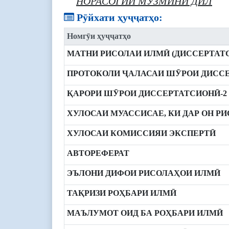
НОРАСОГИИ МУЗМИНИ ДИЛ
Рӯйхати ҳуҷҷатҳо:
Номгӯи ҳуҷҷатҳо
МАТНИ РИСОЛАИ ИЛМӢ (ДИССЕРТАТ
ПРОТОКОЛИ ҶАЛАСАИ ШӮРОИ ДИССЕ
ҚАРОРИ ШӮРОИ ДИССЕРТАТСИОНӢ-2
ХУЛОСАИ МУАССИСАЕ, КИ ДАР ОН Р
ХУЛОСАИ КОМИССИЯИ ЭКСПЕРТӢ
АВТОРЕФЕРАТ
ЭЪЛОНИ ДИФОИ РИСОЛАҲОИ ИЛМӢ
ТАҚРИЗИ РОҲБАРИ ИЛМӢ
МАЪЛУМОТ ОИД БА РОҲБАРИ ИЛМӢ