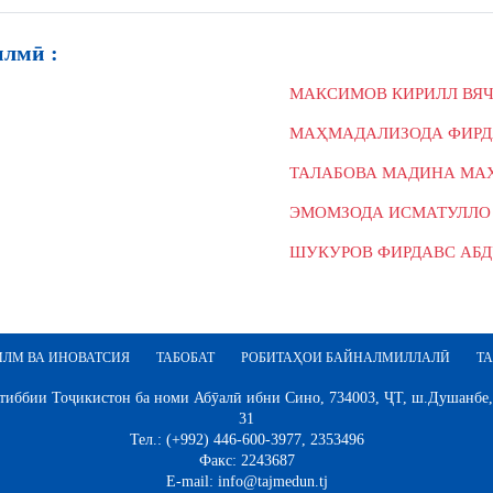
илмӣ :
МАКСИМОВ КИРИЛЛ ВЯ
МАҲМАДАЛИЗОДА ФИРД
ТАЛАБОВА МАДИНА МА
ЭМОМЗОДА ИСМАТУЛЛО
ШУКУРОВ ФИРДАВС АБ
ИЛМ ВА ИНОВАТСИЯ
ТАБОБАТ
РОБИТАҲОИ БАЙНАЛМИЛЛАЛӢ
ТА
иббии Тоҷикистон ба номи Абӯалӣ ибни Сино, 734003, ҶТ, ш.Душанбе,
31
Тел.: (+992) 446-600-3977, 2353496
Факс: 2243687
E-mail: info@tajmedun.tj