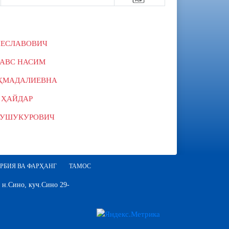
ЧЕСЛАВОВИЧ
АВС НАСИМ
ҲМАДАЛИЕВНА
 ҲАЙДАР
ДУШУКУРОВИЧ
РБИЯ ВА ФАРҲАНГ
ТАМОС
 н.Сино, куч.Сино 29-