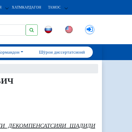
Я
ХАТМКАРДАГОН
ТАМОС
Кормандон
Шӯрои диссертатсионӣ
ВИЧ
АТИ ДЕКОМПЕНСАТСИЯИ ШАДИДИ