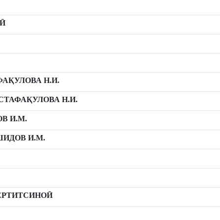
Ӣ
АҚУЛОВА Н.И.
ТАФАҚУЛОВА Н.И.
В И.М.
ИДОВ И.М.
ЕРТИТСИНОӢ