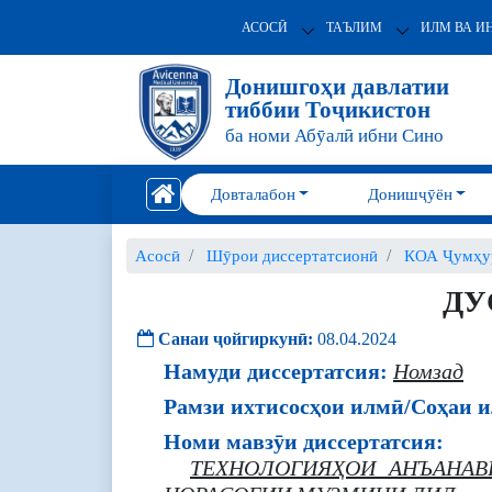
АСОСӢ
ТАЪЛИМ
ИЛМ ВА И
Донишгоҳи давлатии
тиббии Тоҷикистон
ба номи Абӯалӣ ибни Сино
Довталабон
Донишҷӯён
Асосӣ
Шӯрои диссертатсионӣ
КОА Ҷумҳур
ДУ
Санаи ҷойгиркунӣ:
08.04.2024
Намуди диссертатсия:
Номзад
Рамзи ихтисосҳои илмӣ/Соҳаи и
Номи мавзӯи диссертатсия:
ТЕХНОЛОГИЯҲОИ АНЪАНАВ