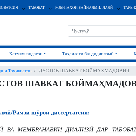
НОВАТСИЯ
ТАБОБАТ
РОБИТАҲОИ БАЙНАЛМИЛЛАЛӢ
ТАРБИ
Хатмкунандагон
Таҳсилоти баъдидипломӣ
ДУСТОВ ШАВКАТ БОЙМАҲМАДОВИЧ
ии Тоҷикистон
СТОВ ШАВКАТ БОЙМАҲМАДО
лмӣ/Рамзи шӯрои диссертатсия:
Ӣ ВА МЕМБРАНАВИИ ДИАЛИЗӢ ДАР ТАБОБ