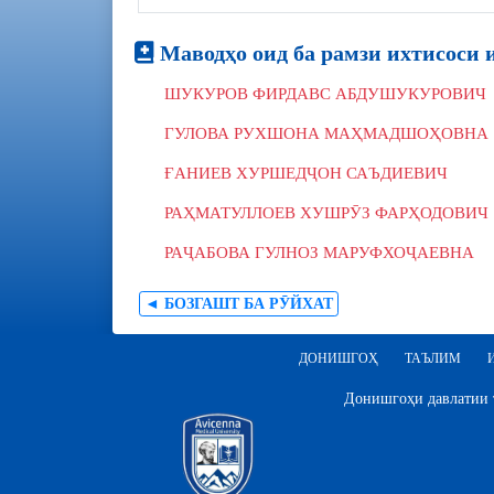
Маводҳо оид ба рамзи ихтисоси 
ШУКУРОВ ФИРДАВС АБДУШУКУРОВИЧ
ГУЛОВА РУХШОНА МАҲМАДШОҲОВНА
ҒАНИЕВ ХУРШЕДҶОН САЪДИЕВИЧ
РАҲМАТУЛЛОЕВ ХУШРӮЗ ФАРҲОДОВИЧ
РАҶАБОВА ГУЛНОЗ МАРУФХОҶАЕВНА
◄ БОЗГАШТ БА РӮЙХАТ
ДОНИШГОҲ
ТАЪЛИМ
Донишгоҳи давлатии т