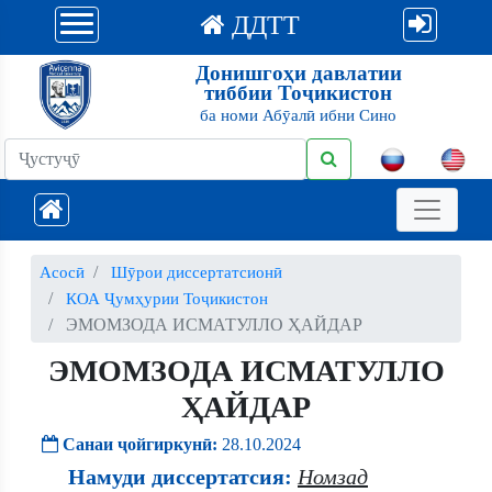
ДДТТ
Донишгоҳи давлатии
тиббии Тоҷикистон
ба номи Абӯалӣ ибни Сино
Асосӣ
Шӯрои диссертатсионӣ
КОА Ҷумҳурии Тоҷикистон
ЭМОМЗОДА ИСМАТУЛЛО ҲАЙДАР
ЭМОМЗОДА ИСМАТУЛЛО
ҲАЙДАР
Санаи ҷойгиркунӣ:
28.10.2024
Намуди диссертатсия:
Номзад