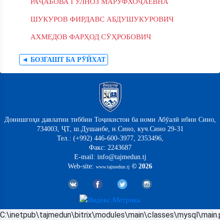
РАҶАБОВА ГУЛНОЗ МАРУФХОҶАЕВНА
ШУКУРОВ ФИРДАВС АБДУШУКУРОВИЧ
АХМЕДОВ ФАРҲОД СӮҲРОБОВИЧ
◄ БОЗГАШТ БА РӮЙХАТ
Донишгоҳи давлатии тиббии Тоҷикистон ба номи Абӯалӣ ибни Сино,
734003, ҶТ, ш.Душанбе, н.Сино, куч.Сино 29-31
Тел.: (+992) 446-600-3977, 2353496,
Факс: 2243687
E-mail: info@tajmedun.tj
Web-site:
© 2026
www.tajmedun.tj
C:\inetpub\tajmedun\bitrix\modules\main\classes\mysql\main