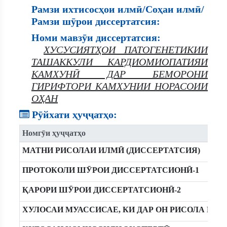
Рамзи ихтисосҳои илмӣ/Соҳаи илмӣ/
Рамзи шӯрои диссертатсия:
Номи мавзӯи диссертатсия:
ХУСУСИЯТҲОИ ПАТОГЕНЕТИКИИ
ТАШАККУЛИ КАРДИОМИОПАТИЯИ
КАМХУНӢ ДАР БЕМОРОНИ
ГИРИФТОРИ КАМХУНИИ НОРАСОИИ
ОҲАН
Рӯйхати ҳуҷҷатҳо:
Номгӯи ҳуҷҷатҳо
МАТНИ РИСОЛАИ ИЛМӢ (ДИССЕРТАТСИЯ)
ПРОТОКОЛИ ШӮРОИ ДИССЕРТАТСИОНӢ-1
ҚАРОРИ ШӮРОИ ДИССЕРТАТСИОНӢ-2
ХУЛОСАИ МУАССИСАЕ, КИ ДАР ОН РИСОЛА ИЧ