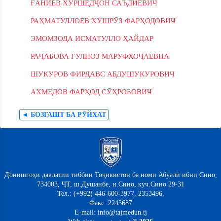
ҒАНИЕВ ХУРШЕДҶОН САЪДИЕВИЧ
РАҲМАТУЛЛОЕВ ХУШРӮЗ ФАРҲОДОВИЧ
ЭМОМЗОДА ИСМАТУЛЛО ҲАЙДАР
РАҶАБОВА ГУЛНОЗ МАРУФХОҶАЕВНА
ШУКУРОВ ФИРДАВС АБДУШУКУРОВИЧ
АХМЕДОВ ФАРҲОД СӮҲРОБОВИЧ
◄ БОЗГАШТ БА РӮЙХАТ
Донишгоҳи давлатии тиббии Тоҷикистон ба номи Абӯалӣ ибни Сино,
734003, ҶТ, ш.Душанбе, н.Сино, куч.Сино 29-31
Тел.: (+992) 446-600-3977, 2353496,
Факс: 2243687
E-mail: info@tajmedun.tj