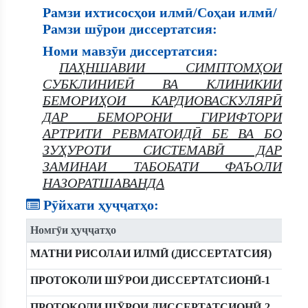
Рамзи ихтисосҳои илмӣ/Соҳаи илмӣ/
Рамзи шӯрои диссертатсия:
Номи мавзӯи диссертатсия:
ПАҲНШАВИИ СИМПТОМҲОИ
СУБКЛИНИЕӢ ВА КЛИНИКИИ
БЕМОРИҲОИ КАРДИОВАСКУЛЯРӢ
ДАР БЕМОРОНИ ГИРИФТОРИ
АРТРИТИ РЕВМАТОИДӢ БЕ ВА БО
ЗУҲУРОТИ СИСТЕМАВӢ ДАР
ЗАМИНАИ ТАБОБАТИ ФАЪОЛИ
НАЗОРАТШАВАНДА
Рӯйхати ҳуҷҷатҳо:
Номгӯи ҳуҷҷатҳо
МАТНИ РИСОЛАИ ИЛМӢ (ДИССЕРТАТСИЯ)
ПРОТОКОЛИ ШӮРОИ ДИССЕРТАТСИОНӢ-1
ПРОТОКОЛИ ШӮРОИ ДИССЕРТАТСИОНӢ-2