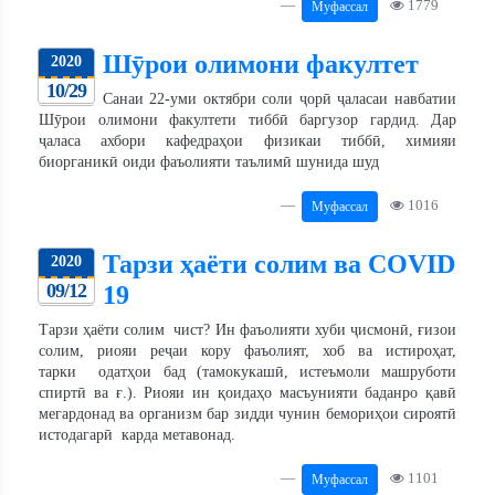
1779
Муфассал
Шӯрои олимони факултет
2020
10/29
Санаи 22-уми октябри соли ҷорӣ ҷаласаи навбатии
Шӯрои олимони факултети тиббӣ баргузор гардид. Дар
ҷаласа ахбори кафедраҳои физикаи тиббӣ, химияи
биорганикӣ оиди фаъолияти таълимӣ шунида шуд
1016
Муфассал
Тарзи ҳаёти солим ва COVID
2020
09/12
19
Тарзи ҳаёти солим чист? Ин фаъолияти хуби ҷисмонӣ, ғизои
солим, риояи реҷаи кору фаъолият, хоб ва истироҳат,
тарки одатҳои бад (тамокукашӣ, истеъмоли машруботи
спиртӣ ва ғ.). Риояи ин қоидаҳо масъунияти баданро қавӣ
мегардонад ва организм бар зидди чунин бемориҳои сироятӣ
истодагарӣ карда метавонад.
1101
Муфассал