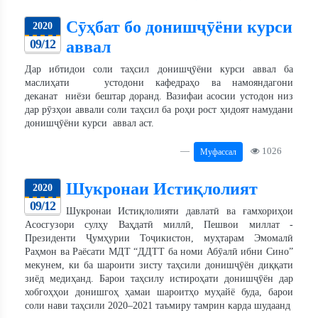
Сӯҳбат бо донишҷӯёни курси
2020
09/12
аввал
Дар ибтидои соли таҳсил донишҷӯёни курси аввал ба
маслиҳати устодони кафедраҳо ва намояндагони
деканат ниёзи бештар доранд. Вазифаи асосии устодон низ
дар рӯзҳои аввали соли таҳсил ба роҳи рост ҳидоят намудани
донишҷӯёни курси аввал аст.
1026
Муфассал
Шукронаи Истиқлолият
2020
09/12
Шукронаи Истиқлолияти давлатӣ ва ғамхориҳои
Асосгузори сулҳу Ваҳдатӣ миллӣ, Пешвои миллат -
Президенти Ҷумҳурии Тоҷикистон, муҳтарам Эмомалӣ
Раҳмон ва Раёсати МДТ “ДДТТ ба номи Абӯалӣ ибни Сино”
мекунем, ки ба шароити зисту таҳсили донишҷӯён диққати
зиёд медиҳанд. Барои таҳсилу истироҳати донишҷӯён дар
хобгоҳҳои донишгоҳ ҳамаи шароитҳо муҳайё буда, барои
соли нави таҳсили 2020–2021 таъмиру тамрин карда шудаанд