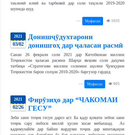
таълимӣ илмӣ ва тарбиявӣ дар соли таҳсили 2019-2020
шунида шуд.
1035
Муфассал
Донишҷӯдухтарони
2021
03/02
донишгоҳ дар ҷаласаи расмӣ
Санаи 26 феврали соли 2021 дар Китобхонаи миллии
Тоҷикистон ҷаласаи расмии Шарҳи якҷояи соли даҳуми
татбиқи «Стратегияи миллии солимии аҳолии Ҷумҳурии
Тоҷикистон барои солҳои 2010-2020» баргузор гардид.
905
Муфассал
Фирӯзиҳо дар “ЧАКОМАИ
2021
02/26
ГЕСУ”
Зеби зани тоҷик гесуи дароз аст. Ба қаду қомати зебои зани
тоҷик сару либоси миллӣ ҳусни хосае мебахшад. Аз
қадимулайём дар байни мардуми тоҷик дар минтақаҳои
гуногун дар баробари ба бар кардани либосҳои гуногуни