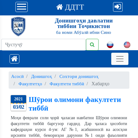
ДДТТ
Донишгоҳи давлатии
тиббии Тоҷикистон
ба номи Абӯалӣ ибни Сино
Асосӣ
Донишгоҳ
Сохтори донишгоҳ
Хабарҳо
Факултетҳо
Факултети тиббӣ
Шӯрои олимони факултети
2021
03/02
тиббӣ
Моҳи феврали соли ҷорӣ ҷаласаи навбатии Шӯрои олимони
факултети тиббӣ баргузор гардид. Дар ҷаласа ҳисоботи
кафедраҳои курси 4-ум: АГ №1, асабшиносӣ ва асосҳои
ирсияти тиббӣ, бемориҳои дарунии №1 оиди фаъолияти