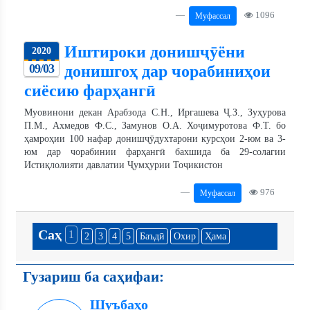
1096
Муфассал
Иштироки донишҷӯёни
2020
09/03
донишгоҳ дар чорабиниҳои
сиёсию фарҳангӣ
Муовинони декан Арабзода С.Н., Иргашева Ҷ.З., Зуҳурова
П.М., Ахмедов Ф.С., Замунов О.А. Хоҷимуротова Ф.Т. бо
ҳамроҳии 100 нафар донишҷӯдухтарони курсҳои 2-юм ва 3-
юм дар чорабинии фарҳангӣ бахшида ба 29-солагии
Истиқлолияти давлатии Ҷумҳурии Тоҷикистон
976
Муфассал
Саҳ
1
2
3
4
5
Баъдӣ
Охир
Ҳама
Гузариш ба саҳифаи:
Шуъбаҳо