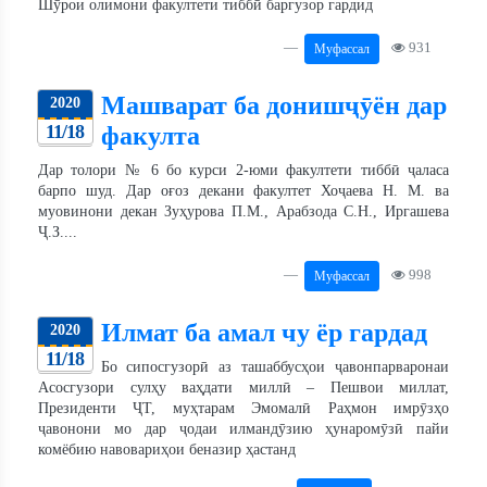
Шӯрои олимони факултети тиббӣ баргузор гардид
931
Муфассал
Машварат ба донишҷӯён дар
2020
11/18
факулта
Дар толори № 6 бо курси 2-юми факултети тиббӣ ҷаласа
барпо шуд. Дар оғоз декани факултет Хоҷаева Н. М. ва
муовинони декан Зуҳурова П.М., Арабзода С.Н., Иргашева
Ҷ.З....
998
Муфассал
Илмат ба амал чу ёр гардад
2020
11/18
Бо сипосгузорӣ аз ташаббусҳои ҷавонпарваронаи
Асосгузори сулҳу ваҳдати миллӣ – Пешвои миллат,
Президенти ҶТ, муҳтарам Эмомалӣ Раҳмон имрӯзҳо
ҷавонони мо дар ҷодаи илмандӯзию ҳунаромӯзӣ пайи
комёбию навовариҳои беназир ҳастанд