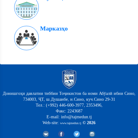
Марказҳо
Донишгоҳи давлатии тиббии Тоҷикистон ба номи Абӯалӣ ибни Сино,
734003, ҶТ, ш.Душанбе, н.Сино, куч.Сино 29-31
Тел.: (+992) 446-600-3977, 2353496,
Факс: 2243687
E-mail: info@tajmedun.tj
Web-site:
© 2026
www.tajmedun.tj