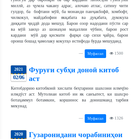
миллӣ, аз ҷумла чакану адрас, алочаю атлас, сатину чити
гулдор, ба бофтани мӯй, ба монанди панҷакбофӣ, хомбофт,
чилкокул, майдабофии якқабата ва дуқабата, дукокула
диққати ҷиддӣ дода мешуд. Барои озор надодани пӯсти сар
ва мӯй занҳо аз шонаҳои маҳаллии чӯбин, барои рост
кардани мӯй дар қисмати фарқи сар сихи ҷайра, барои
ороиш бошад ҷамолаку кокулҳо истифода бурда мешуданд.
1500
Муфассал
Фуруғи субҳи доноӣ китоб
2021
02/06
аст
Китобдорию китобхонӣ хислати беҳтарини шахсони илмҷӯю
илмдӯст аст. Мутолиаи китоб ин як санъатест, ки шахсро
ботаҳаммул ботамкин, коршинос ва донишманд тарбия
мекунад.
1326
Муфассал
Гузаронидани чорабиниҳои
2020