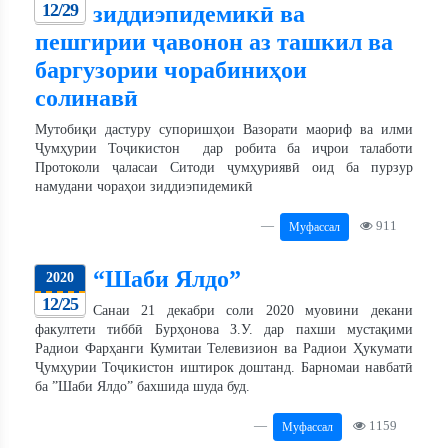
12/29
зиддиэпидемикӣ ва
пешгирии ҷавонон аз ташкил ва
баргузории чорабиниҳои
солинавӣ
Мутобиқи дастуру супоришҳои Вазорати маориф ва илми
Ҷумҳурии Тоҷикистон дар робита ба иҷрои талаботи
Протоколи ҷаласаи Ситоди ҷумҳуриявӣ оид ба пурзур
намудани чораҳои зиддиэпидемикӣ
911
Муфассал
“Шаби Ялдо”
2020
12/25
Санаи 21 декабри соли 2020 муовини декани
факултети тиббӣ Бурҳонова З.У. дар пахши мустақими
Радиои Фарҳанги Кумитаи Телевизион ва Радиои Ҳукумати
Ҷумҳурии Тоҷикистон иштирок доштанд. Барномаи навбатӣ
ба ”Шаби Ялдо” бахшида шуда буд.
1159
Муфассал