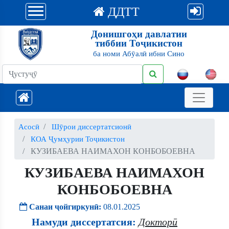
ДДТТ
Донишгоҳи давлатии
тиббии Тоҷикистон
ба номи Абӯалӣ ибни Сино
Асосӣ
Шӯрои диссертатсионӣ
КОА Ҷумҳурии Тоҷикистон
КУЗИБАЕВА НАИМАХОН КОНБОБОЕВНА
КУЗИБАЕВА НАИМАХОН
КОНБОБОЕВНА
Санаи ҷойгиркунӣ:
08.01.2025
Намуди диссертатсия:
Докторӣ