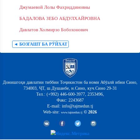
Джумаевой Лолы Фахриддиновны
БАДАЛОВА ЗЕБО АБДУЛХАЙРОВНА
Давлатов Холмирзо Бобохонович
◄ БОЗГАШТ БА РӮЙХАТ
Донишгоҳи давлатии тиббии Тоҷикистон ба номи Абӯалӣ ибни Сино,
734003, ҶТ, ш.Душанбе, н.Сино, куч.Сино 29-31
Тел.: (+992) 446-600-3977, 2353496,
Факс: 2243687
E-mail: info@tajmedun.tj
Web-site:
© 2026
www.tajmedun.tj