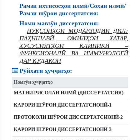
Рамзи ихтисосҳои илмӣ/Соҳаи илмӣ/
Рамзи шӯрои диссертатсия:
Номи мавзӯи диссертатсия:
НУҚСОНҲОИ МОДАРЗОДИИ ДИЛ:
ПАҲНШАВӢ, ОМИЛҲОИ ХАТАР,
ХУСУСИЯТҲОИ КЛИНИКӢ –
ФУНКСИОНАЛӢ ВА ИММУНОЛОГӢ
ДАР КӮДАКОН
Рӯйхати ҳуҷҷатҳо:
Номгӯи ҳуҷҷатҳо
МАТНИ РИСОЛАИ ИЛМӢ (ДИССЕРТАТСИЯ)
ҚАРОРИ ШӮРОИ ДИССЕРТАТСИОНӢ-1
ПРОТОКОЛИ ШӮРОИ ДИССЕРТАТСИОНӢ-2
ҚАРОРИ ШӮРОИ ДИССЕРТАТСИОНӢ-3