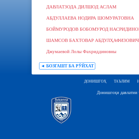
ДАВЛАТЗОДА ДИЛШОД АСЛАМ
АБДУЛЛАЕВА НОДИРА ШОМУРАТОВНА
БОЙМУРОДОВ БОБОМУРОД НАСРИДИНО
ШАМСОВ БАХТОВАР АБДУЛҲАФИЗОВИЧ
Джумаевой Лолы Фахриддиновны
◄ БОЗГАШТ БА РӮЙХАТ
ДОНИШГОҲ
ТАЪЛИМ
Донишгоҳи давлатии т