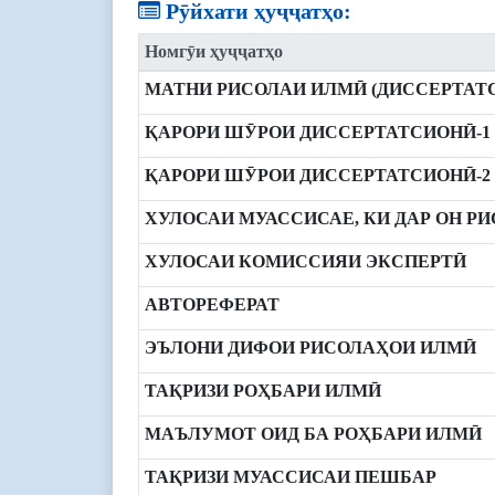
Рӯйхати ҳуҷҷатҳо:
Номгӯи ҳуҷҷатҳо
МАТНИ РИСОЛАИ ИЛМӢ (ДИССЕРТАТ
ҚАРОРИ ШӮРОИ ДИССЕРТАТСИОНӢ-1
ҚАРОРИ ШӮРОИ ДИССЕРТАТСИОНӢ-2
ХУЛОСАИ МУАССИСАЕ, КИ ДАР ОН Р
ХУЛОСАИ КОМИССИЯИ ЭКСПЕРТӢ
АВТОРЕФЕРАТ
ЭЪЛОНИ ДИФОИ РИСОЛАҲОИ ИЛМӢ
ТАҚРИЗИ РОҲБАРИ ИЛМӢ
МАЪЛУМОТ ОИД БА РОҲБАРИ ИЛМӢ
ТАҚРИЗИ МУАССИСАИ ПЕШБАР