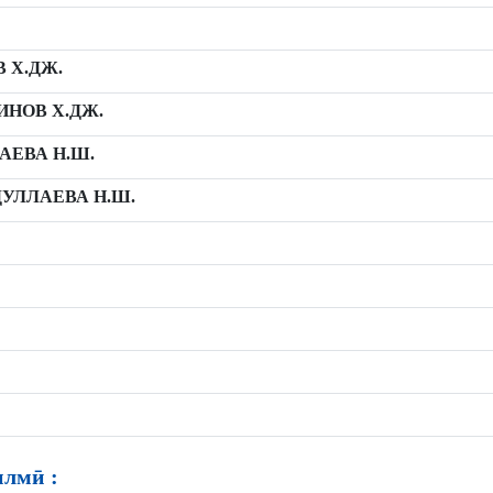
 Х.ДЖ.
НОВ Х.ДЖ.
АЕВА Н.Ш.
УЛЛАЕВА Н.Ш.
илмӣ :