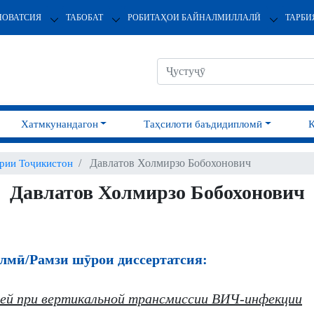
НОВАТСИЯ
ТАБОБАТ
РОБИТАҲОИ БАЙНАЛМИЛЛАЛӢ
ТАРБИ
Хатмкунандагон
Таҳсилоти баъдидипломӣ
Давлатов Холмирзо Бобохонович
ии Тоҷикистон
Давлатов Холмирзо Бобохонович
лмӣ/Рамзи шӯрои диссертатсия:
тей при вертикальной трансмиссии ВИЧ-инфекции