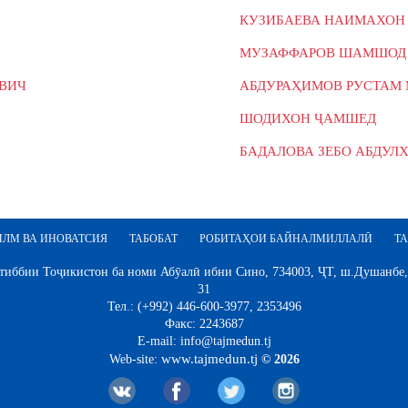
КУЗИБАЕВА НАИМАХОН
МУЗАФФАРОВ ШАМШОД 
ВИЧ
АБДУРАҲИМОВ РУСТАМ
ШОДИХОН ҶАМШЕД
БАДАЛОВА ЗЕБО АБДУЛ
ИЛМ ВА ИНОВАТСИЯ
ТАБОБАТ
РОБИТАҲОИ БАЙНАЛМИЛЛАЛӢ
ТА
иббии Тоҷикистон ба номи Абӯалӣ ибни Сино, 734003, ҶТ, ш.Душанбе,
31
Тел.: (+992) 446-600-3977, 2353496
Факс: 2243687
E-mail: info@tajmedun.tj
www.tajmedun.tj
Web-site:
© 2026