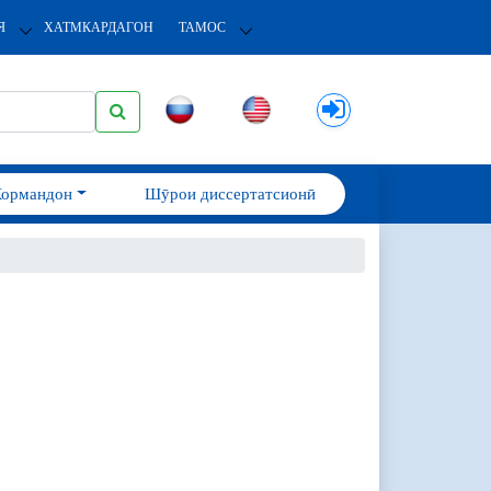
Я
ХАТМКАРДАГОН
ТАМОС
Кормандон
Шӯрои диссертатсионӣ