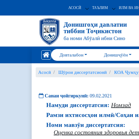
АСОСӢ
ТАЪЛИМ
ИЛМ ВА И
Донишгоҳи давлатии
тиббии Тоҷикистон
ба номи Абӯалӣ ибни Сино
Довталабон
Донишҷӯён
Асосӣ
Шӯрои диссертатсионӣ
КОА Ҷумҳур
Санаи ҷойгиркунӣ:
09.02.2021
Намуди диссертатсия:
Номзад
Рамзи ихтисосҳои илмӣ/Соҳаи и
Номи мавзӯи диссертатсия:
Оценка состояния здоровья де