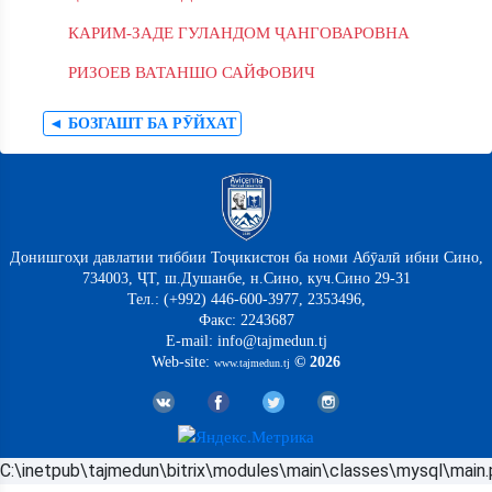
КАРИМ-ЗАДЕ ГУЛАНДОМ ҶАНГОВАРОВНА
РИЗОЕВ ВАТАНШО САЙФОВИЧ
◄ БОЗГАШТ БА РӮЙХАТ
Донишгоҳи давлатии тиббии Тоҷикистон ба номи Абӯалӣ ибни Сино,
734003, ҶТ, ш.Душанбе, н.Сино, куч.Сино 29-31
Тел.: (+992) 446-600-3977, 2353496,
Факс: 2243687
E-mail: info@tajmedun.tj
Web-site:
© 2026
www.tajmedun.tj
C:\inetpub\tajmedun\bitrix\modules\main\classes\mysql\main