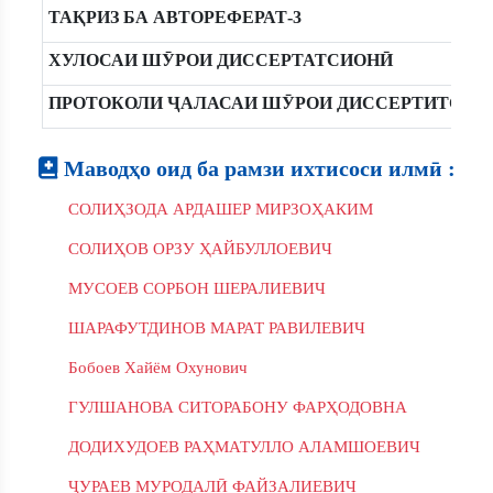
ТАҚРИЗ БА АВТОРЕФЕРАТ-3
ХУЛОСАИ ШӮРОИ ДИССЕРТАТСИОНӢ
ПРОТОКОЛИ ҶАЛАСАИ ШӮРОИ ДИССЕРТИТСИН
Маводҳо оид ба рамзи ихтисоси илмӣ :
СОЛИҲЗОДА АРДАШЕР МИРЗОҲАКИМ
СОЛИҲОВ ОРЗУ ҲАЙБУЛЛОЕВИЧ
МУСОЕВ СОРБОН ШЕРАЛИЕВИЧ
ШАРАФУТДИНОВ МАРАТ РАВИЛЕВИЧ
Бобоев Хайём Охунович
ГУЛШАНОВА СИТОРАБОНУ ФАРҲОДОВНА
ДОДИХУДОЕВ РАҲМАТУЛЛО АЛАМШОЕВИЧ
ҶУРАЕВ МУРОДАЛӢ ФАЙЗАЛИЕВИЧ