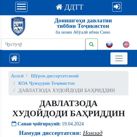
ДДТТ
Донишгоҳи давлатии
тиббии Тоҷикистон
ба номи Абӯалӣ ибни Сино
Асосӣ
Шӯрои диссертатсионӣ
КОА Ҷумҳурии Тоҷикистон
ДАВЛАТЗОДА ХУДОЙДОДИ БАҲРИДДИН
ДАВЛАТЗОДА
ХУДОЙДОДИ БАҲРИДДИН
Санаи ҷойгиркунӣ:
19.04.2024
Намуди диссертатсия:
Номзад