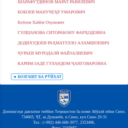
ШАРАФУТДИНОВ МАРАТ РАВИЛЕВИЧ
БОБОЕВ МАНУЧЕҲР УМАРОВИЧ
Бобоев Хайём Охунович
ГУЛШАНОВА СИТОРАБОНУ ФАРҲОДОВНА
ДОДИХУДОЕВ РАҲМАТУЛЛО АЛАМШОЕВИЧ
ҶУРАЕВ МУРОДАЛӢ ФАЙЗАЛИЕВИЧ
КАРИМ-ЗАДЕ ГУЛАНДОМ ҶАНГОВАРОВНА
◄ БОЗГАШТ БА РӮЙХАТ
Донишгоҳи давлатии тиббии Тоҷикистон ба номи Абӯалӣ ибни Сино,
734003, ҶТ, ш.Душанбе, н.Сино, куч.Сино 29-31
Тел.: (+992) 446-600-3977, 2353496,
Факс: 2243687