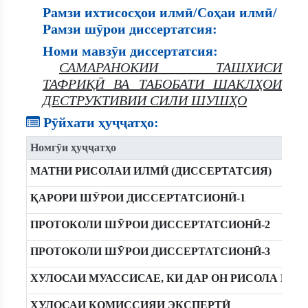
Рамзи ихтисосҳои илмӣ/Соҳаи илмӣ/
Рамзи шӯрои диссертатсия:
Номи мавзӯи диссертатсия:
САМАРАНОКИИ ТАШХИСИ
ТАФРИҚӢ ВА ТАБОБАТИ ШАКЛҲОИ
ДЕСТРУКТИВИИ СИЛИ ШУШҲО
Рӯйхати ҳуҷҷатҳо:
Номгӯи ҳуҷҷатҳо
МАТНИ РИСОЛАИ ИЛМӢ (ДИССЕРТАТСИЯ)
ҚАРОРИ ШӮРОИ ДИССЕРТАТСИОНӢ-1
ПРОТОКОЛИ ШӮРОИ ДИССЕРТАТСИОНӢ-2
ПРОТОКОЛИ ШӮРОИ ДИССЕРТАТСИОНӢ-3
ХУЛОСАИ МУАССИСАЕ, КИ ДАР ОН РИСОЛА ИҶ
ХУЛОСАИ КОМИССИЯИ ЭКСПЕРТӢ