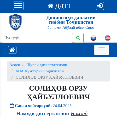
ДДТТ
Донишгоҳи давлатии
тиббии Тоҷикистон
ба номи Абӯалӣ ибни Сино
Асосӣ
Шӯрои диссертатсионӣ
КОА Ҷумҳурии Тоҷикистон
СОЛИҲОВ ОРЗУ ҲАЙБУЛЛОЕВИЧ
СОЛИҲОВ ОРЗУ
ҲАЙБУЛЛОЕВИЧ
Санаи ҷойгиркунӣ:
24.04.2025
Намуди диссертатсия:
Номзад