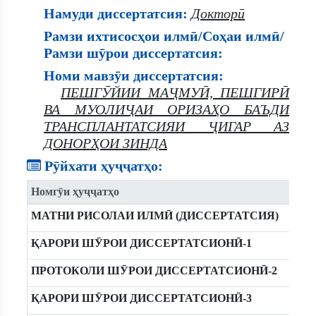
Намуди диссертатсия:
Докторӣ
Рамзи ихтисосҳои илмӣ/Соҳаи илмӣ/
Рамзи шӯрои диссертатсия:
Номи мавзӯи диссертатсия:
ПЕШГӮЙИИ МАҶМУӢ, ПЕШГИРӢ
ВА МУОЛИҶАИ ОРИЗАҲО БАЪДИ
ТРАНСПЛАНТАТСИЯИ ҶИГАР АЗ
ДОНОРҲОИ ЗИНДА
Рӯйхати ҳуҷҷатҳо:
Номгӯи ҳуҷҷатҳо
МАТНИ РИСОЛАИ ИЛМӢ (ДИССЕРТАТСИЯ)
ҚАРОРИ ШӮРОИ ДИССЕРТАТСИОНӢ-1
ПРОТОКОЛИ ШӮРОИ ДИССЕРТАТСИОНӢ-2
ҚАРОРИ ШӮРОИ ДИССЕРТАТСИОНӢ-3