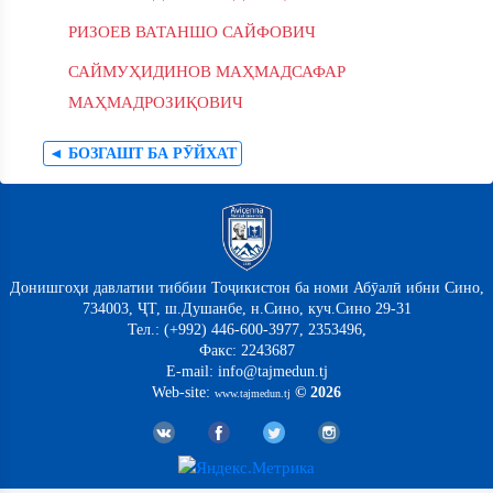
РИЗОЕВ ВАТАНШО САЙФОВИЧ
САЙМУҲИДИНОВ МАҲМАДСАФАР
МАҲМАДРОЗИҚОВИЧ
◄ БОЗГАШТ БА РӮЙХАТ
Донишгоҳи давлатии тиббии Тоҷикистон ба номи Абӯалӣ ибни Сино,
734003, ҶТ, ш.Душанбе, н.Сино, куч.Сино 29-31
Тел.: (+992) 446-600-3977, 2353496,
Факс: 2243687
E-mail: info@tajmedun.tj
Web-site:
© 2026
www.tajmedun.tj