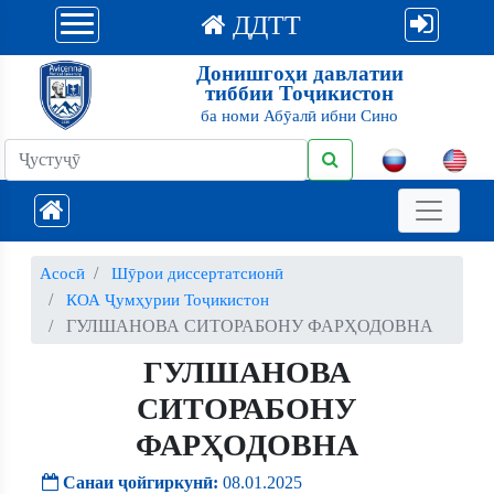
ДДТТ
Донишгоҳи давлатии
тиббии Тоҷикистон
ба номи Абӯалӣ ибни Сино
Асосӣ
Шӯрои диссертатсионӣ
КОА Ҷумҳурии Тоҷикистон
ГУЛШАНОВА СИТОРАБОНУ ФАРҲОДОВНА
ГУЛШАНОВА
СИТОРАБОНУ
ФАРҲОДОВНА
Санаи ҷойгиркунӣ:
08.01.2025