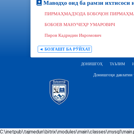
Маводҳо оид ба рамзи ихтисоси 
ПИРМАҲМАДЗОДА БОБОҶОН ПИРМАҲМ
БОБОЕВ МАНУЧЕҲР УМАРОВИЧ
Пиров Кадридин Икромович
◄ БОЗГАШТ БА РӮЙХАТ
ДОНИШГОҲ
ТАЪЛИМ
Донишгоҳи давлатии т
C:\inetpub\tajmedun\bitrix\modules\main\classes\mysql\main