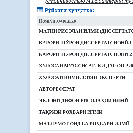
устойчивостью микобактерий туб
Рӯйхати ҳуҷҷатҳо:
Номгӯи ҳуҷҷатҳо
МАТНИ РИСОЛАИ ИЛМӢ (ДИССЕРТАТ
ҚАРОРИ ШӮРОИ ДИССЕРТАТСИОНӢ-1
ҚАРОРИ ШӮРОИ ДИССЕРТАТСИОНӢ-2
ХУЛОСАИ МУАССИСАЕ, КИ ДАР ОН Р
ХУЛОСАИ КОМИССИЯИ ЭКСПЕРТӢ
АВТОРЕФЕРАТ
ЭЪЛОНИ ДИФОИ РИСОЛАҲОИ ИЛМӢ
ТАҚРИЗИ РОҲБАРИ ИЛМӢ
МАЪЛУМОТ ОИД БА РОҲБАРИ ИЛМӢ