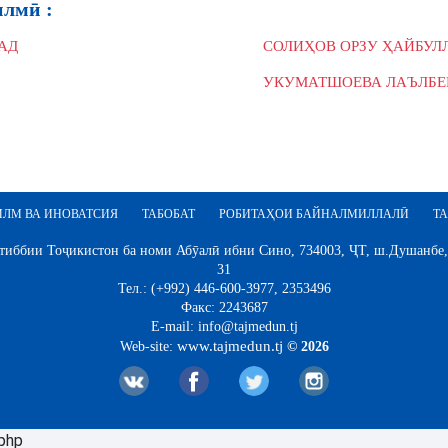
илмӣ :
АД
СОЛИҲОВ ОРЗУ ҲАЙБУЛ
УКУМАТШОЕВА ЛАЪЛБЕ
ИЛМ ВА ИНОВАТСИЯ
ТАБОБАТ
РОБИТАҲОИ БАЙНАЛМИЛЛАЛӢ
ТА
иббии Тоҷикистон ба номи Абӯалӣ ибни Сино, 734003, ҶТ, ш.Душанбе,
31
Тел.: (+992) 446-600-3977, 2353496
Факс: 2243687
E-mail: info@tajmedun.tj
www.tajmedun.tj
Web-site:
© 2026
.php