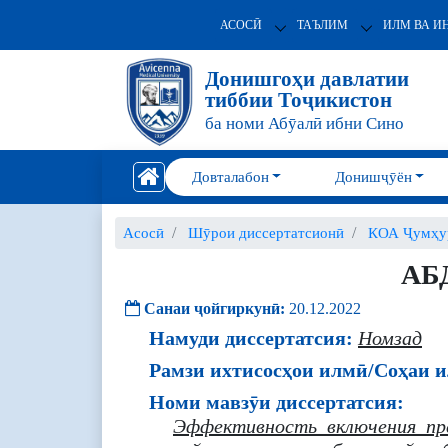
АСОСӢ
ТАЪЛИМ
ИЛМ ВА И
Донишгоҳи давлатии
тиббии Тоҷикистон
ба номи Абӯалӣ ибни Сино
Довталабон
Донишҷӯён
Асосӣ
Шӯрои диссертатсионӣ
КОА Ҷумҳур
АБ
Санаи ҷойгиркунӣ:
20.12.2022
Намуди диссертатсия:
Номзад
Рамзи ихтисосҳои илмӣ/Соҳаи и
Номи мавзӯи диссертатсия:
Эффективность включения пре