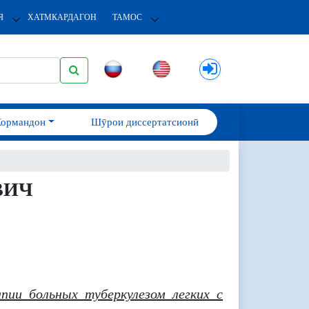
Я
ХАТМКАРДАГОН
ТАМОС
Кормандон
Шӯрои диссертатсионӣ
ВИЧ
пии больных туберкулезом легких с