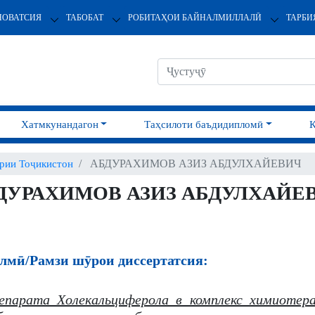
НОВАТСИЯ
ТАБОБАТ
РОБИТАҲОИ БАЙНАЛМИЛЛАЛӢ
ТАРБИ
Хатмкунандагон
Таҳсилоти баъдидипломӣ
АБДУРАХИМОВ АЗИЗ АБДУЛХАЙЕВИЧ
ии Тоҷикистон
ДУРАХИМОВ АЗИЗ АБДУЛХАЙЕ
лмӣ/Рамзи шӯрои диссертатсия:
парата Холекальциферола в комплекс химиотера