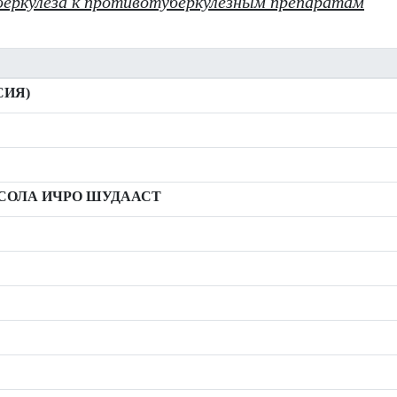
еркулеза к противотуберкулезным препаратам
СИЯ)
ИСОЛА ИЧРО ШУДААСТ