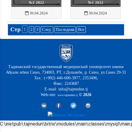
№2 2022
№1 2022
30.04.2024
30.04.2024
Стр
1
2
3
След.
Последняя
Все
Таджикский государственный медицинский университет имени
Абуали ибни Сино, 734003, РТ, г.Душанбе, р. Сино, ул.Сино 29-31
Тел.: (+992) 446-600-3977, 2353496,
Факс: 2243687
E-mail: info@tajmedun.tj
Web-site:
© 2026
www.tajmedun.tj
C:\inetpub\tajmedun\bitrix\modules\main\classes\mysql\main