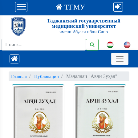
ТГМУ
Таджикский государственный
медицинский университет
имени Абуали ибни Сино
Маҷаллаи "Авҷи Зуҳал"
Главная
Публикации