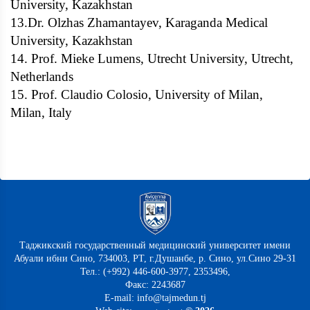
University, Kazakhstan
13.Dr. Olzhas Zhamantayev, Karaganda Medical
University, Kazakhstan
14. Prof. Mieke Lumens, Utrecht University, Utrecht,
Netherlands
15. Prof. Claudio Colosio, University of Milan,
Milan, Italy
Таджикский государственный медицинский университет имени
Абуали ибни Сино, 734003, РТ, г.Душанбе, р. Сино, ул.Сино 29-31
Тел.: (+992) 446-600-3977, 2353496,
Факс: 2243687
E-mail: info@tajmedun.tj