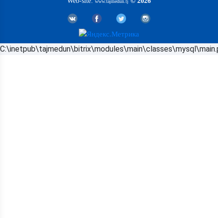
Web-site:
© 2026
www.tajmedun.tj
C:\inetpub\tajmedun\bitrix\modules\main\classes\mysql\main