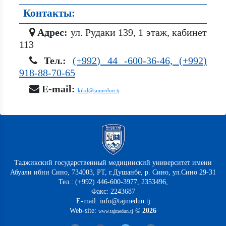
Контакты:
Адрес:
ул. Рудаки 139, 1 этаж, кабинет
113
Тел.:
(+992) 44 -600-36-46, (+992)
918-88-70-65
E-mail:
kikd@tajmedun.tj
Таджикский государственный медицинский университет имени
Абуали ибни Сино, 734003, РТ, г.Душанбе, р. Сино, ул.Сино 29-31
Тел.: (+992) 446-600-3977, 2353496,
Факс: 2243687
E-mail: info@tajmedun.tj
Web-site:
© 2026
www.tajmedun.tj