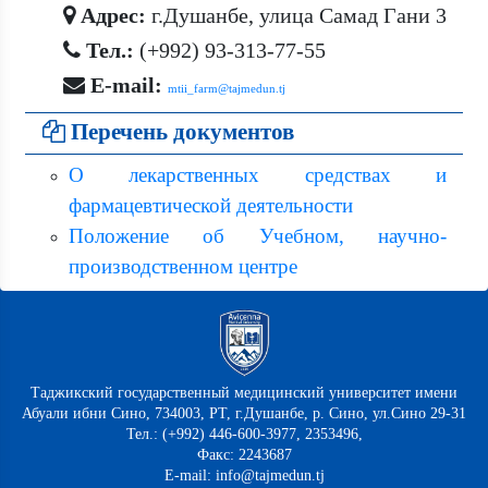
Адрес:
г.Душанбе, улица Самад Гани 3
Тел.:
(+992) 93-313-77-55
E-mail:
mtii_farm@tajmedun.tj
Перечень документов
О лекарственных средствах и
фармацевтической деятельности
Положение об Учебном, научно-
производственном центре
Таджикский государственный медицинский университет имени
Абуали ибни Сино, 734003, РТ, г.Душанбе, р. Сино, ул.Сино 29-31
Тел.: (+992) 446-600-3977, 2353496,
Факс: 2243687
E-mail: info@tajmedun.tj