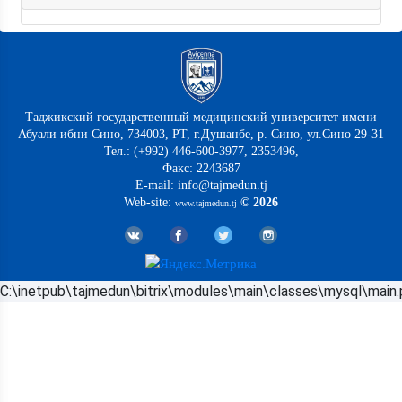
Таджикский государственный медицинский университет имени
Абуали ибни Сино, 734003, РТ, г.Душанбе, р. Сино, ул.Сино 29-31
Тел.: (+992) 446-600-3977, 2353496,
Факс: 2243687
E-mail: info@tajmedun.tj
Web-site:
© 2026
www.tajmedun.tj
C:\inetpub\tajmedun\bitrix\modules\main\classes\mysql\main