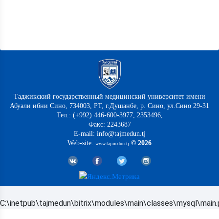
Таджикский государственный медицинский университет имени
Абуали ибни Сино, 734003, РТ, г.Душанбе, р. Сино, ул.Сино 29-31
Тел.: (+992) 446-600-3977, 2353496,
Факс: 2243687
E-mail: info@tajmedun.tj
Web-site:
© 2026
www.tajmedun.tj
C:\inetpub\tajmedun\bitrix\modules\main\classes\mysql\main