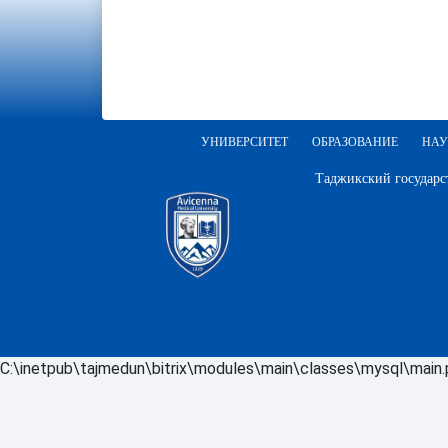
УНИВЕРСИТЕТ
ОБРАЗОВАНИЕ
НАУ
Таджикский государс
C:\inetpub\tajmedun\bitrix\modules\main\classes\mysql\main