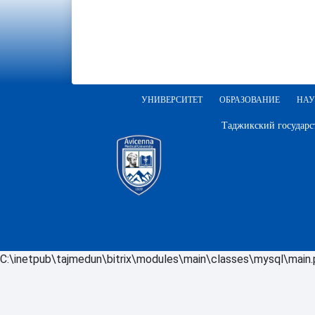
УНИВЕРСИТЕТ
ОБРАЗОВАНИЕ
НАУ
Таджикский государс
C:\inetpub\tajmedun\bitrix\modules\main\classes\mysql\main