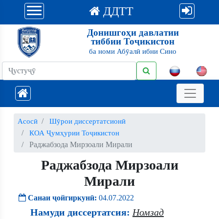
ДДТТ
Донишгоҳи давлатии
тиббии Тоҷикистон
ба номи Абӯалӣ ибни Сино
Асосӣ
Шӯрои диссертатсионӣ
КОА Ҷумҳурии Тоҷикистон
Раджабзода Мирзоали Мирали
Раджабзода Мирзоали
Мирали
Санаи ҷойгиркунӣ:
04.07.2022
Намуди диссертатсия:
Номзад