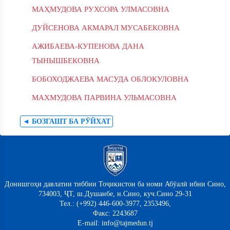
МАҲМУДОВА РУХСОРА УЛМАСОВНА
ДУЙСЕНОВА АКМАРАЛ МУСАБЕКОВНА
АЖИБАЕВА-КУПЕНОВА ДАНА
ТЫНЫШБЕКОВНА
БОБОХОДЖАЕВА МАСУДА ОБЛОКУЛОВНА
МАХМУДОВА ПАРВИНА УЛЬМАСОВНА
◄ БОЗГАШТ БА РӮЙХАТ
Донишгоҳи давлатии тиббии Тоҷикистон ба номи Абӯалӣ ибни Сино,
734003, ҶТ, ш.Душанбе, н.Сино, куч.Сино 29-31
Тел.: (+992) 446-600-3977, 2353496,
Факс: 2243687
E-mail: info@tajmedun.tj