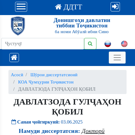
ДДТТ
Донишгоҳи давлатии
тиббии Тоҷикистон
ба номи Абӯалӣ ибни Сино
Асосӣ
Шӯрои диссертатсионӣ
КОА Ҷумҳурии Тоҷикистон
ДАВЛАТЗОДА ГУЛҶАҲОН ҚОБИЛ
ДАВЛАТЗОДА ГУЛҶАҲОН
ҚОБИЛ
Санаи ҷойгиркунӣ:
03.06.2025
Намуди диссертатсия:
Докторӣ