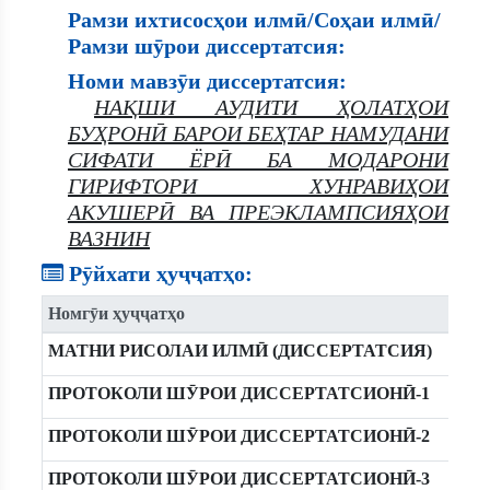
Рамзи ихтисосҳои илмӣ/Соҳаи илмӣ/
Рамзи шӯрои диссертатсия:
Номи мавзӯи диссертатсия:
НАҚШИ АУДИТИ ҲОЛАТҲОИ
БУҲРОНӢ БАРОИ БЕҲТАР НАМУДАНИ
СИФАТИ ЁРӢ БА МОДАРОНИ
ГИРИФТОРИ ХУНРАВИҲОИ
АКУШЕРӢ ВА ПРЕЭКЛАМПСИЯҲОИ
ВАЗНИН
Рӯйхати ҳуҷҷатҳо:
Номгӯи ҳуҷҷатҳо
МАТНИ РИСОЛАИ ИЛМӢ (ДИССЕРТАТСИЯ)
ПРОТОКОЛИ ШӮРОИ ДИССЕРТАТСИОНӢ-1
ПРОТОКОЛИ ШӮРОИ ДИССЕРТАТСИОНӢ-2
ПРОТОКОЛИ ШӮРОИ ДИССЕРТАТСИОНӢ-3