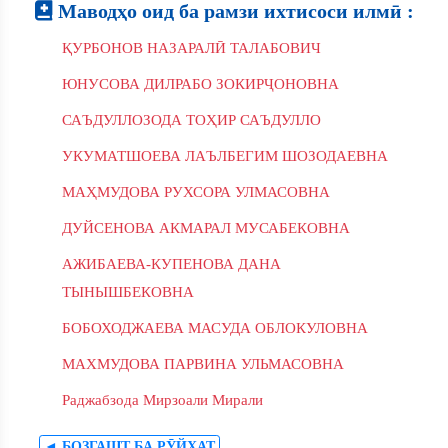
Маводҳо оид ба рамзи ихтисоси илмӣ :
ҚУРБОНОВ НАЗАРАЛӢ ТАЛАБОВИЧ
ЮНУСОВА ДИЛРАБО ЗОКИРҶОНОВНА
САЪДУЛЛОЗОДА ТОҲИР САЪДУЛЛО
УКУМАТШОЕВА ЛАЪЛБЕГИМ ШОЗОДАЕВНА
МАҲМУДОВА РУХСОРА УЛМАСОВНА
ДУЙСЕНОВА АКМАРАЛ МУСАБЕКОВНА
АЖИБАЕВА-КУПЕНОВА ДАНА
ТЫНЫШБЕКОВНА
БОБОХОДЖАЕВА МАСУДА ОБЛОКУЛОВНА
МАХМУДОВА ПАРВИНА УЛЬМАСОВНА
Раджабзода Мирзоали Мирали
◄ БОЗГАШТ БА РӮЙХАТ