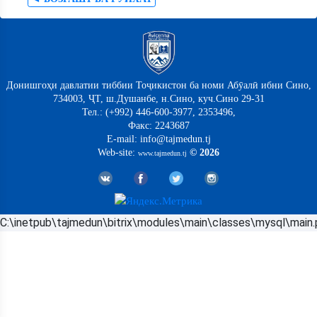
Донишгоҳи давлатии тиббии Тоҷикистон ба номи Абӯалӣ ибни Сино,
734003, ҶТ, ш.Душанбе, н.Сино, куч.Сино 29-31
Тел.: (+992) 446-600-3977, 2353496,
Факс: 2243687
E-mail: info@tajmedun.tj
Web-site:
© 2026
www.tajmedun.tj
C:\inetpub\tajmedun\bitrix\modules\main\classes\mysql\main