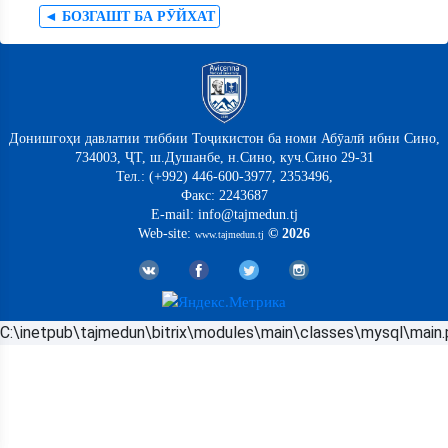
◄ БОЗГАШТ БА РӮЙХАТ
Донишгоҳи давлатии тиббии Тоҷикистон ба номи Абӯалӣ ибни Сино,
734003, ҶТ, ш.Душанбе, н.Сино, куч.Сино 29-31
Тел.: (+992) 446-600-3977, 2353496,
Факс: 2243687
E-mail: info@tajmedun.tj
Web-site:
© 2026
www.tajmedun.tj
C:\inetpub\tajmedun\bitrix\modules\main\classes\mysql\main