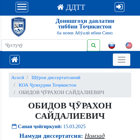
ДДТТ
Донишгоҳи давлатии
тиббии Тоҷикистон
ба номи Абӯалӣ ибни Сино
Асосӣ
Шӯрои диссертатсионӣ
КОА Ҷумҳурии Тоҷикистон
ОБИДОВ ҶӮРАХОН САЙДАЛИЕВИЧ
ОБИДОВ ҶӮРАХОН
САЙДАЛИЕВИЧ
Санаи ҷойгиркунӣ:
15.03.2025
Намуди диссертатсия:
Номзад