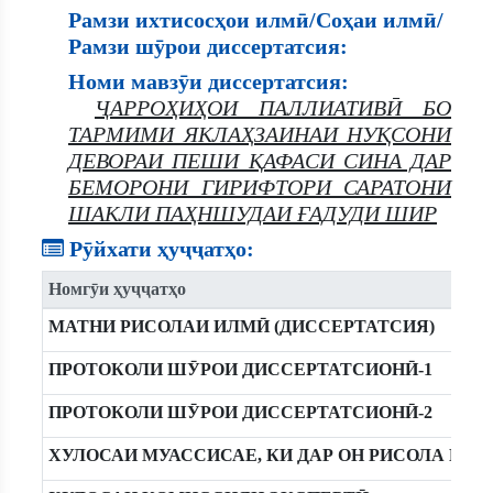
Рамзи ихтисосҳои илмӣ/Соҳаи илмӣ/
Рамзи шӯрои диссертатсия:
Номи мавзӯи диссертатсия:
ҶАРРОҲИҲОИ ПАЛЛИАТИВӢ БО
ТАРМИМИ ЯКЛАҲЗАИНАИ НУҚСОНИ
ДЕВОРАИ ПЕШИ ҚАФАСИ СИНА ДАР
БЕМОРОНИ ГИРИФТОРИ САРАТОНИ
ШАКЛИ ПАҲНШУДАИ ҒАДУДИ ШИР
Рӯйхати ҳуҷҷатҳо:
Номгӯи ҳуҷҷатҳо
МАТНИ РИСОЛАИ ИЛМӢ (ДИССЕРТАТСИЯ)
ПРОТОКОЛИ ШӮРОИ ДИССЕРТАТСИОНӢ-1
ПРОТОКОЛИ ШӮРОИ ДИССЕРТАТСИОНӢ-2
ХУЛОСАИ МУАССИСАЕ, КИ ДАР ОН РИСОЛА ИЧ