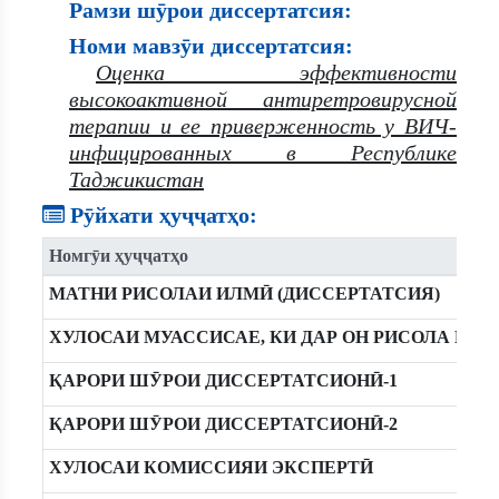
Рамзи шӯрои диссертатсия:
Номи мавзӯи диссертатсия:
Оценка эффективности
высокоактивной антиретровирусной
терапии и ее приверженность у ВИЧ-
инфицированных в Республике
Таджикистан
Рӯйхати ҳуҷҷатҳо:
Номгӯи ҳуҷҷатҳо
МАТНИ РИСОЛАИ ИЛМӢ (ДИССЕРТАТСИЯ)
ХУЛОСАИ МУАССИСАЕ, КИ ДАР ОН РИСОЛА ИЧ
ҚАРОРИ ШӮРОИ ДИССЕРТАТСИОНӢ-1
ҚАРОРИ ШӮРОИ ДИССЕРТАТСИОНӢ-2
ХУЛОСАИ КОМИССИЯИ ЭКСПЕРТӢ