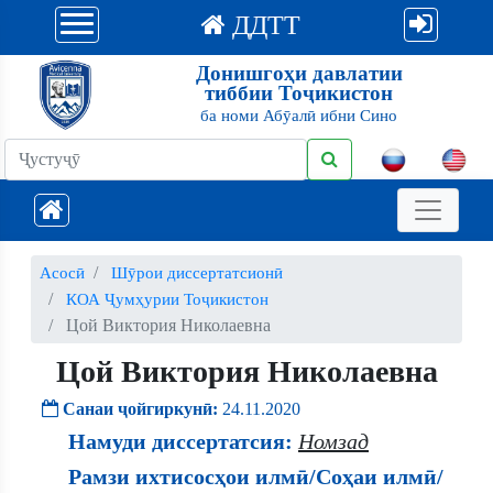
ДДТТ
Донишгоҳи давлатии
тиббии Тоҷикистон
ба номи Абӯалӣ ибни Сино
Асосӣ
Шӯрои диссертатсионӣ
КОА Ҷумҳурии Тоҷикистон
Цой Виктория Николаевна
Цой Виктория Николаевна
Санаи ҷойгиркунӣ:
24.11.2020
Намуди диссертатсия:
Номзад
Рамзи ихтисосҳои илмӣ/Соҳаи илмӣ/