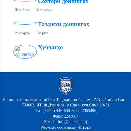
Сохтори донишгоҳ
Шуъбаҳо
Марказҳо
Таърихи донишгоҳ
Ректорҳо
Таърих
Ҳуҷҷатҳо
Донишгоҳи давлатии тиббии Тоҷикистон ба номи Абӯалӣ ибни Сино,
734003, ҶТ, ш.Душанбе, н.Сино, куч.Сино 29-31
Тел.: (+992) 446-600-3977, 2353496,
Факс: 2243687
E-mail: info@tajmedun.tj
Web-site:
© 2026
www.tajmedun.tj