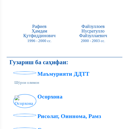
Рафиев
Файзуллоев
Ҳамдам
Нусратулло
Қутфиддинович
Файзуллаевич
1996 - 2000 сс.
2000 - 2003 сс.
Гузариш ба саҳифаи:
Маъмурияти ДДТТ
Шӯрои олимон
Осорхона
Рисолат, Оиннома, Рамз