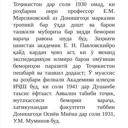
Тоҷикистон дар соли 1930 омад, ки
роҳбарии онро профессор E.M.
Марсиновский аз Донишгоҳи марказии
тропикӣ бар ӯҳда дошт ва барои
ташкили мубориза бар зидди бемории
вараҷа равона шуда буд. Заҳмати
шоистаи академик E. Н. Павловскийро
қайд кардан ҷоиз аст, ки ӯ якчанд
экспедицияҳои илмиро барои омӯзиши
бемориҳои паразитӣ дар Тоҷикистон
пешбарӣ ва ташкил додааст; Ӯ муассис
ва роҳбари филиали Академияи илмҳои
ИҶШ буд, ки соли 1941 дар Душанбе
таъсис ёфтааст. Аввалин табиби тоҷик,
мутахассиси бемории вараҷа,
хатмкунандаи факултети тиббии
Донишгоҳи Осиёи Миёна дар соли 1931,
У.М. Муминов буд.