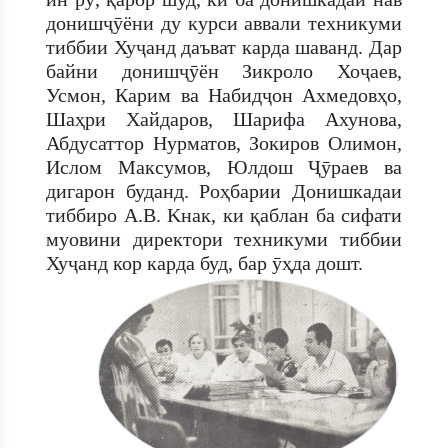
донишҷӯёни ду курси аввали техникуми
тиббии Хуҷанд даъват карда шаванд. Дар
байни донишҷӯён Зикроло Хоҷаев,
Усмон, Карим ва Набидҷон Ахмедовҳо,
Шаҳри Хайдаров, Шарифа Ахунова,
Абдусаттор Нурматов, Зокиров Олимон,
Ислом Максумов, Юлдош Ҷӯраев ва
дигарон буданд. Роҳбарии Донишкадаи
тиббиро А.В. Kнак, ки қаблан ба сифати
муовини директори техникуми тиббии
Хуҷанд кор карда буд, бар ӯҳда дошт.