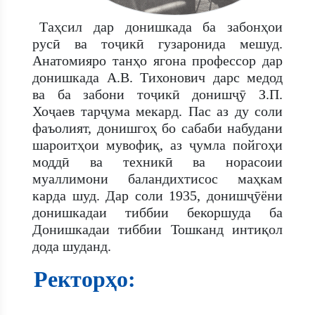
Таҳсил дар донишкада ба забонҳои
русӣ ва тоҷикӣ гузаронида мешуд.
Анатомияро танҳо ягона профессор дар
донишкада А.В. Тихонович дарс медод
ва ба забони тоҷикӣ донишҷӯ З.П.
Хоҷаев тарҷума мекард. Пас аз ду соли
фаъолият, донишгоҳ бо сабаби набудани
шароитҳои мувофиқ, аз ҷумла пойгоҳи
моддӣ ва техникӣ ва норасоии
муаллимони баландихтисос маҳкам
карда шуд. Дар соли 1935, донишҷӯёни
донишкадаи тиббии бекоршуда ба
Донишкадаи тиббии Тошканд интиқол
дода шуданд.
Ректорҳо: