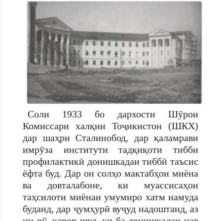
Соли 1933 бо дархости Шӯрои
Комиссари халқии Тоҷикистон (ШКХ)
дар шаҳри Сталинобод, дар қаламрави
имрӯза институти тадқиқоти тибби
профилактикӣ донишкадаи тиббӣ таъсис
ёфта буд. Дар он солҳо мактабҳои миёна
ва довталабоне, ки муассисаҳои
таҳсилоти миёнаи умумиро хатм намуда
буданд, дар ҷумҳурӣ вуҷуд надоштанд, аз
ин рӯ, қарор шуд, ки ба донишкадаи нав