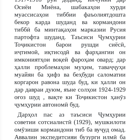
Осиёи Миёна, шабакаҳои хурди
муассисаҳои тиббии фаъолиятдошта
бекор карда шуданд ва кормандони
тиббӣ ба минтақаҳои марказии Русия
партофта шуданд. Таъсиси Ҷумҳурии
Тоҷикистон барои рушди сиёсӣ,
иҷтимоӣ, иқтисодӣ ва фарҳангии он
имкониятҳои воқеӣ фароҳам овард; дар
ҳалли проблемаҳои муҳим, таваҷҷуҳи
муайян ба ҳифз ва беҳбуди саломатии
коргарон равона шуда буд, ки ҳалли он
дар давраи дуюм, яъне солҳои 1924-1929
оғоз шуд , вақте ки Тоҷикистон ҳанӯз
ҷумҳурии автономӣ буд.
Дарҳол пас аз таъсиси Ҷумҳурии
советии сотсиалистӣ (1929), мушкилоти
омӯзиши кормандони тиб ба вуҷуд омад.
Аввалин экспедитсияи бузурги илмӣ ба