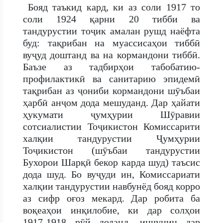
Бояд таъкид кард, ки аз соли 1917 то
соли 1924 қарни 20 тибби ва
тандурустии тоҷик амалан рушд наёфта
буд: тақрибан на муассисаҳои тиббӣ
вуҷуд доштанд ва на кормандони тиббӣ.
Баъзе аз тадбирҳои табобатию-
профилактикӣ ва санитарию эпидемӣ
тақрибан аз ҷониби кормандони шӯъбаи
ҳарбӣ анҷом дода мешуданд. Дар ҳайати
ҳукумати ҷумҳурии Шӯравии
сотсиалистии Тоҷикистон Комиссарити
халқии тандурустии Ҷумҳурии
Тоҷикистон (шӯъбаи тандурустии
Бухорои Шарқӣ бекор карда шуд) таъсис
дода шуд. Бо вуҷуди ин, Комиссариати
халқии тандурустии навбунёд бояд корро
аз сифр оғоз мекард. Дар робита ба
воқеаҳои инқилобие, ки дар солҳои
1917-1918 рӯй доданд, инчунин дар