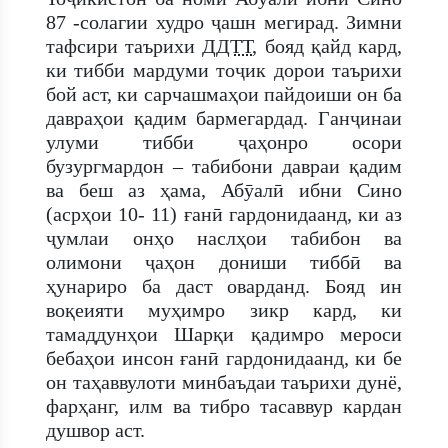
87 -солагии худро ҷашн мегирад. Зимни
тафсири таърихи
ДДТТ
, бояд қайд кард,
ки тибби мардуми тоҷик дорои таърихи
бой аст, ки сарчашмаҳои пайдоиши он ба
давраҳои қадим бармегардад. Ганҷинаи
улуми тибби ҷаҳонро осори
бузургмардон – табибони давраи қадим
ва беш аз ҳама, Абӯалӣ ибни Сино
(асрҳои 10- 11) ғанӣ гардонидаанд, ки аз
ҷумлаи онҳо наслҳои табибон ва
олимони ҷаҳон дониши тиббӣ ва
ҳунариро ба даст оварданд. Бояд ин
воқеияти муҳимро зикр кард, ки
тамаддунҳои Шарқи қадимро мероси
бебаҳои инсон ғанӣ гардонидаанд, ки бе
он таҳаввулоти минбаъдаи таърихи дунё,
фарҳанг, илм ва тибро тасаввур кардан
душвор аст.