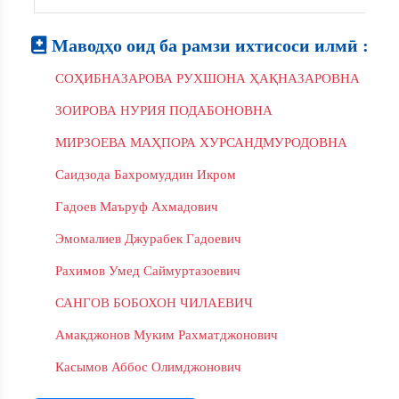
Маводҳо оид ба рамзи ихтисоси илмӣ :
СОҲИБНАЗАРОВА РУХШОНА ҲАҚНАЗАРОВНА
ЗОИРОВА НУРИЯ ПОДАБОНОВНА
МИРЗОЕВА МАҲПОРА ХУРСАНДМУРОДОВНА
Саидзода Бахромуддин Икром
Гадоев Маъруф Ахмадович
Эмомалиев Джурабек Гадоевич
Рахимов Умед Саймуртазоевич
САНГОВ БОБОХОН ЧИЛАЕВИЧ
Амакджонов Муким Рахматджонович
Касымов Аббос Олимджонович