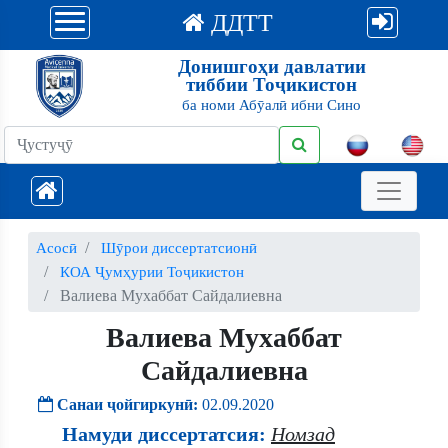
ДДТТ
Донишгоҳи давлатии
тиббии Тоҷикистон
ба номи Абӯалӣ ибни Сино
Асосӣ
Шӯрои диссертатсионӣ
КОА Ҷумҳурии Тоҷикистон
Валиева Мухаббат Сайдалиевна
Валиева Мухаббат
Сайдалиевна
Санаи ҷойгиркунӣ:
02.09.2020
Намуди диссертатсия:
Номзад