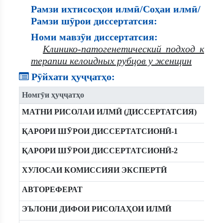
Рамзи ихтисосҳои илмӣ/Соҳаи илмӣ/
Рамзи шӯрои диссертатсия:
Номи мавзӯи диссертатсия:
Клинико-патогенетический подход к
терапии келоидных рубцов у женщин
Рӯйхати ҳуҷҷатҳо:
Номгӯи ҳуҷҷатҳо
МАТНИ РИСОЛАИ ИЛМӢ (ДИССЕРТАТСИЯ)
ҚАРОРИ ШӮРОИ ДИССЕРТАТСИОНӢ-1
ҚАРОРИ ШӮРОИ ДИССЕРТАТСИОНӢ-2
ХУЛОСАИ КОМИССИЯИ ЭКСПЕРТӢ
АВТОРЕФЕРАТ
ЭЪЛОНИ ДИФОИ РИСОЛАҲОИ ИЛМӢ