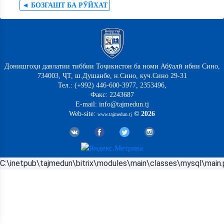
◄ БОЗГАШТ БА РӮЙХАТ
Донишгоҳи давлатии тиббии Тоҷикистон ба номи Абӯалӣ ибни Сино,
734003, ҶТ, ш.Душанбе, н.Сино, куч.Сино 29-31
Тел.: (+992) 446-600-3977, 2353496,
Факс: 2243687
E-mail: info@tajmedun.tj
Web-site:
© 2026
www.tajmedun.tj
C:\inetpub\tajmedun\bitrix\modules\main\classes\mysql\main