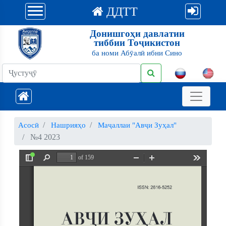
ДДТТ
Донишгоҳи давлатии
тиббии Тоҷикистон
ба номи Абӯалӣ ибни Сино
Асосӣ
Нашрияҳо
Маҷаллаи "Авҷи Зуҳал"
№4 2023
of 159
Toggle
Find
Zoom
Zoom
Tools
Sidebar
Out
In