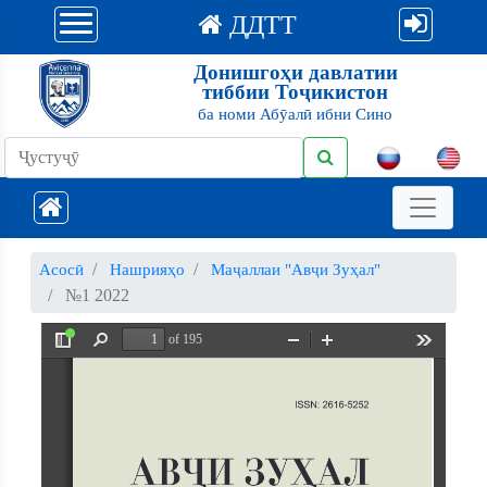
ДДТТ
Донишгоҳи давлатии
тиббии Тоҷикистон
ба номи Абӯалӣ ибни Сино
Асосӣ
Нашрияҳо
Маҷаллаи "Авҷи Зуҳал"
№1 2022
of 195
Toggle
Find
Zoom
Zoom
Tools
Sidebar
Out
In