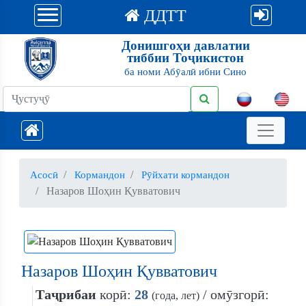
ДДТТ
Донишгоҳи давлатии
тиббии Тоҷикистон
ба номи Абӯалӣ ибни Сино
Асосӣ
Кормандон
Рӯйхати кормандон
Назаров Шоҳин Қувватович
Назаров Шоҳин Қувватович
Таҷрибаи
корӣ:
28
/ омӯзгорӣ:
(года, лет)