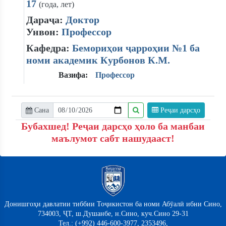
17
(года, лет)
Дараҷа:
Доктор
Унвон:
Профессор
Кафедра:
Бемориҳои ҷарроҳии №1 ба
номи академик Курбонов К.М.
Вазифа:
Профессор
Сана
Реҷаи дарсҳо
Бубахшед! Реҷаи дарсҳо ҳоло ба манбаи
маълумот сабт нашудааст!
Донишгоҳи давлатии тиббии Тоҷикистон ба номи Абӯалӣ ибни Сино,
734003, ҶТ, ш.Душанбе, н.Сино, куч.Сино 29-31
Тел.: (+992) 446-600-3977, 2353496,