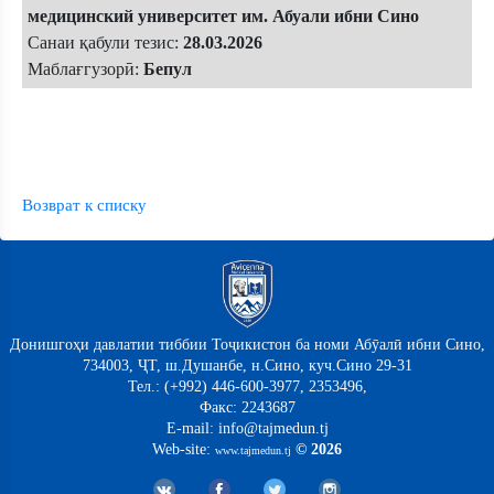
медицинский университет им. Абуали ибни Сино
Санаи қабули тезис:
28.03.2026
Маблағгузорӣ:
Бепул
Возврат к списку
Донишгоҳи давлатии тиббии Тоҷикистон ба номи Абӯалӣ ибни Сино,
734003, ҶТ, ш.Душанбе, н.Сино, куч.Сино 29-31
Тел.: (+992) 446-600-3977, 2353496,
Факс: 2243687
E-mail: info@tajmedun.tj
Web-site:
© 2026
www.tajmedun.tj