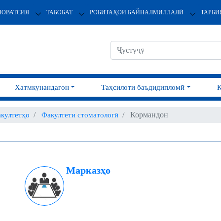
НОВАТСИЯ
ТАБОБАТ
РОБИТАҲОИ БАЙНАЛМИЛЛАЛӢ
ТАРБИ
Хатмкунандагон
Таҳсилоти баъдидипломӣ
Кормандон
култетҳо
Факултети стоматологӣ
Марказҳо