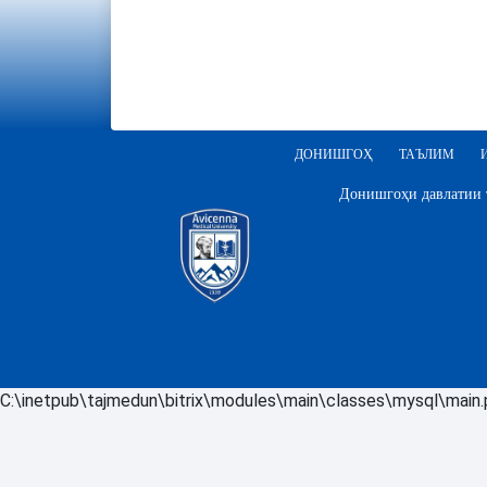
ДОНИШГОҲ
ТАЪЛИМ
Донишгоҳи давлатии т
C:\inetpub\tajmedun\bitrix\modules\main\classes\mysql\main