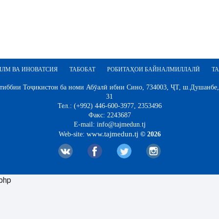
ИЛМ ВА ИНОВАТСИЯ
ТАБОБАТ
РОБИТАҲОИ БАЙНАЛМИЛЛАЛӢ
ТА
иббии Тоҷикистон ба номи Абӯалӣ ибни Сино, 734003, ҶТ, ш.Душанбе,
31
Тел.: (+992) 446-600-3977, 2353496
Факс: 2243687
E-mail: info@tajmedun.tj
www.tajmedun.tj
Web-site:
© 2026
.php