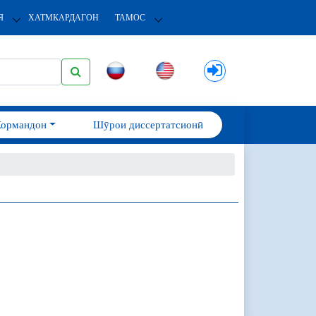
Я
ХАТМКАРДАГОН
ТАМОС
Кормандон
Шӯрои диссертатсионӣ