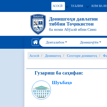
АСОСӢ
ТАЪЛИМ
ИЛМ ВА И
Донишгоҳи давлатии
тиббии Тоҷикистон
ба номи Абӯалӣ ибни Сино
Довталабон
Донишҷӯён
Асосӣ
Донишгоҳ
Сохтори донишгоҳ
Фа
Гузариш ба саҳифаи:
Шуъбаҳо