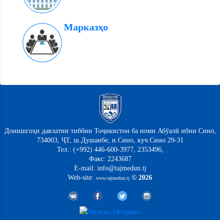
Марказҳо
Донишгоҳи давлатии тиббии Тоҷикистон ба номи Абӯалӣ ибни Сино,
734003, ҶТ, ш.Душанбе, н.Сино, куч.Сино 29-31
Тел.: (+992) 446-600-3977, 2353496,
Факс: 2243687
E-mail: info@tajmedun.tj
Web-site:
© 2026
www.tajmedun.tj