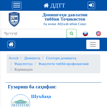
ДДТТ
Донишгоҳи давлатии
тиббии Тоҷикистон
ба номи Абӯалӣ ибни Сино
Асосӣ
Донишгоҳ
Сохтори донишгоҳ
Факултетҳо
Факултети тиббӣ-профилактикӣ
Кормандон
Гузариш ба саҳифаи:
Шуъбаҳо