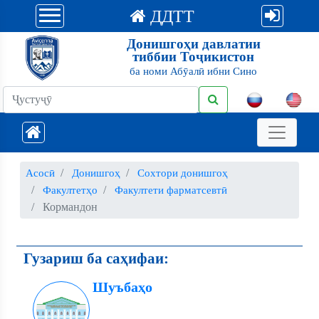
ДДТТ
Донишгоҳи давлатии
тиббии Тоҷикистон
ба номи Абӯалӣ ибни Сино
Асосӣ
Донишгоҳ
Сохтори донишгоҳ
Факултетҳо
Факултети фарматсевтӣ
Кормандон
Гузариш ба саҳифаи:
Шуъбаҳо