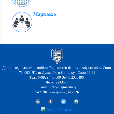
Марказҳо
Донишгоҳи давлатии тиббии Тоҷикистон ба номи Абӯалӣ ибни Сино,
734003, ҶТ, ш.Душанбе, н.Сино, куч.Сино 29-31
Тел.: (+992) 446-600-3977, 2353496,
Факс: 2243687
E-mail: info@tajmedun.tj
Web-site:
© 2026
www.tajmedun.tj