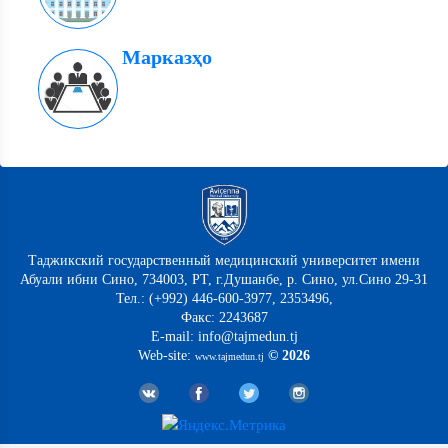
Марказҳо
Таджикский государственный медицинский университет имени
Абуали ибни Сино, 734003, РТ, г.Душанбе, р. Сино, ул.Сино 29-31
Тел.: (+992) 446-600-3977, 2353496,
Факс: 2243687
E-mail: info@tajmedun.tj
Web-site:
© 2026
www.tajmedun.tj