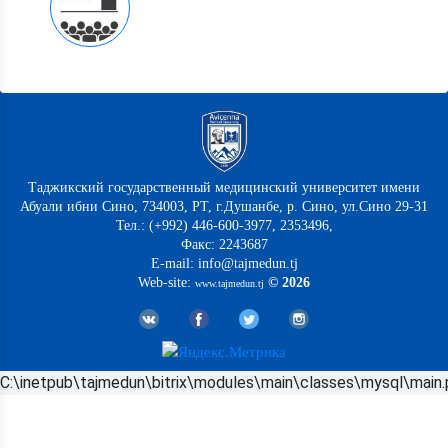
Таджикский государственный медицинский университет имени
Абуали ибни Сино, 734003, РТ, г.Душанбе, р. Сино, ул.Сино 29-31
Тел.: (+992) 446-600-3977, 2353496,
Факс: 2243687
E-mail: info@tajmedun.tj
Web-site:
© 2026
www.tajmedun.tj
C:\inetpub\tajmedun\bitrix\modules\main\classes\mysql\main