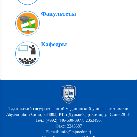
Факультеты
Кафедры
Таджикский государственный медицинский университет имени
Абуали ибни Сино, 734003, РТ, г.Душанбе, р. Сино, ул.Сино 29-31
Тел.: (+992) 446-600-3977, 2353496,
Факс: 2243687
E-mail: info@tajmedun.tj