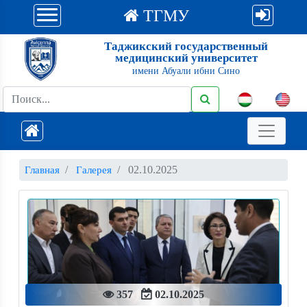
ТГМУ
Таджикский государственный
медицинский университет
имени Абуали ибни Сино
02.10.2025
Главная
Галерея
357
02.10.2025