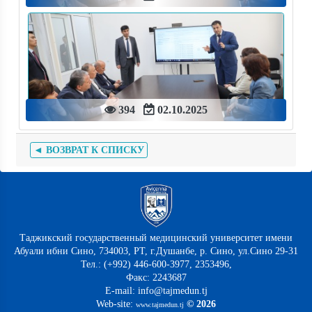
394
02.10.2025
◄ ВОЗВРАТ К СПИСКУ
Таджикский государственный медицинский университет имени
Абуали ибни Сино, 734003, РТ, г.Душанбе, р. Сино, ул.Сино 29-31
Тел.: (+992) 446-600-3977, 2353496,
Факс: 2243687
E-mail: info@tajmedun.tj
Web-site:
© 2026
www.tajmedun.tj