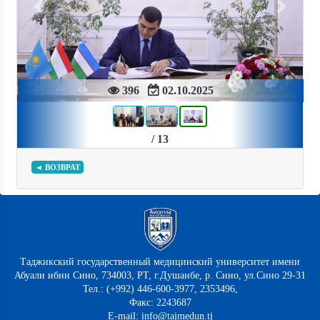
Previous
Next
396
02.10.2025
/ 13
◄ ВОЗВРАТ
Таджикский государственный медицинский университет имени
Абуали ибни Сино, 734003, РТ, г.Душанбе, р. Сино, ул.Сино 29-31
Тел.: (+992) 446-600-3977, 2353496,
Факс: 2243687
E-mail: info@tajmedun.tj