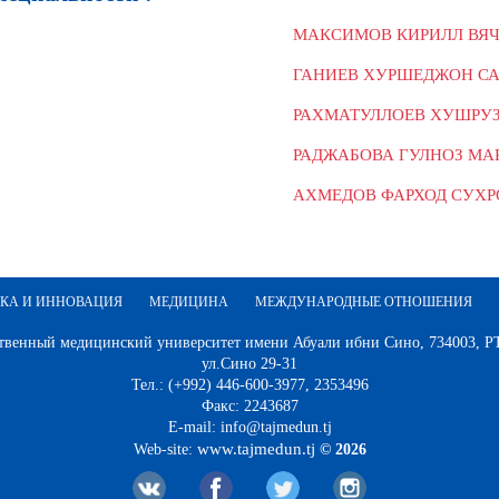
МАКСИМОВ КИРИЛЛ ВЯ
ГАНИЕВ ХУРШЕДЖОН С
РАХМАТУЛЛОЕВ ХУШРУЗ
РАДЖАБОВА ГУЛНОЗ М
АХМЕДОВ ФАРХОД СУХ
КА И ИННОВАЦИЯ
МЕДИЦИНА
МЕЖДУНАРОДНЫЕ ОТНОШЕНИЯ
твенный медицинский университет имени Абуали ибни Сино, 734003, РТ,
ул.Сино 29-31
Тел.: (+992) 446-600-3977, 2353496
Факс: 2243687
E-mail: info@tajmedun.tj
www.tajmedun.tj
Web-site:
© 2026